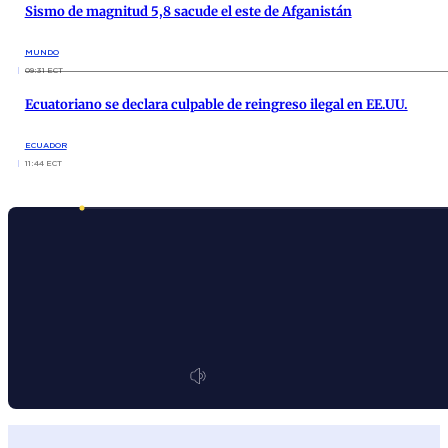
Sismo de magnitud 5,8 sacude el este de Afganistán
MUNDO
09:31 ECT
Ecuatoriano se declara culpable de reingreso ilegal en EE.UU.
ECUADOR
11:44 ECT