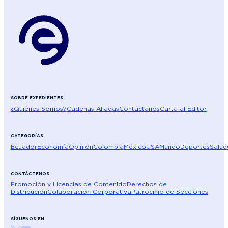
SOBRE EXPEDIENTES
¿Quiénes Somos?
Cadenas Aliadas
Contáctanos
Carta al Editor
CATEGORÍAS
Ecuador
Economía
Opinión
Colombia
México
USA
Mundo
Deportes
Salud
CONTÁCTENOS
Promoción y Licencias de Contenido
Derechos de
Distribución
Colaboración Corporativa
Patrocinio de Secciones
SÍGUENOS EN