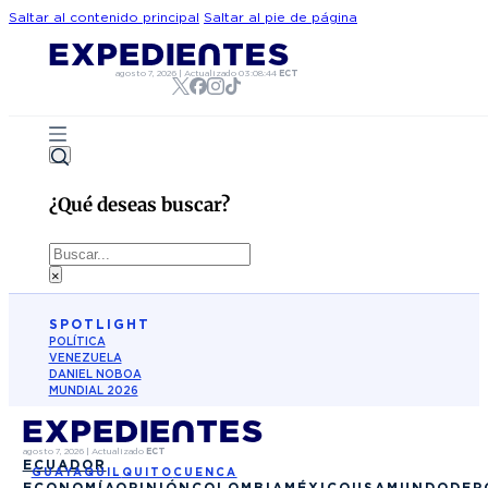
Saltar al contenido principal
Saltar al pie de página
agosto 7, 2026
|
Actualizado
03:08:44
ECT
¿Qué deseas buscar?
Buscar
×
SPOTLIGHT
POLÍTICA
VENEZUELA
DANIEL NOBOA
MUNDIAL 2026
agosto 7, 2026
|
Actualizado
ECT
ECUADOR
GUAYAQUIL
QUITO
CUENCA
ECONOMÍA
OPINIÓN
COLOMBIA
MÉXICO
USA
MUNDO
DEP