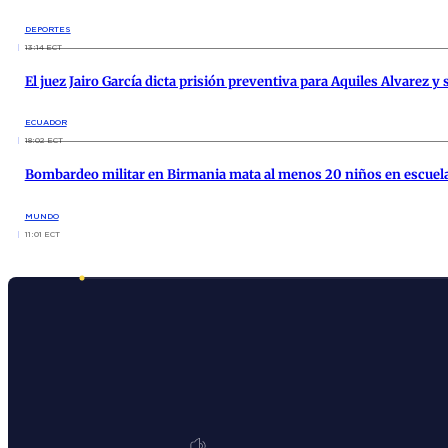
DEPORTES
13:14 ECT
El juez Jairo García dicta prisión preventiva para Aquiles Alvarez 
ECUADOR
18:02 ECT
Bombardeo militar en Birmania mata al menos 20 niños en escuel
MUNDO
11:01 ECT