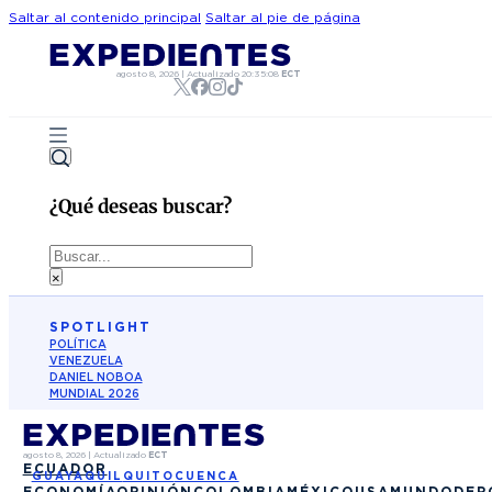
Saltar al contenido principal
Saltar al pie de página
agosto 8, 2026
|
Actualizado
20:35:08
ECT
¿Qué deseas buscar?
Buscar
×
SPOTLIGHT
POLÍTICA
VENEZUELA
DANIEL NOBOA
MUNDIAL 2026
agosto 8, 2026
|
Actualizado
ECT
ECUADOR
GUAYAQUIL
QUITO
CUENCA
ECONOMÍA
OPINIÓN
COLOMBIA
MÉXICO
USA
MUNDO
DEP