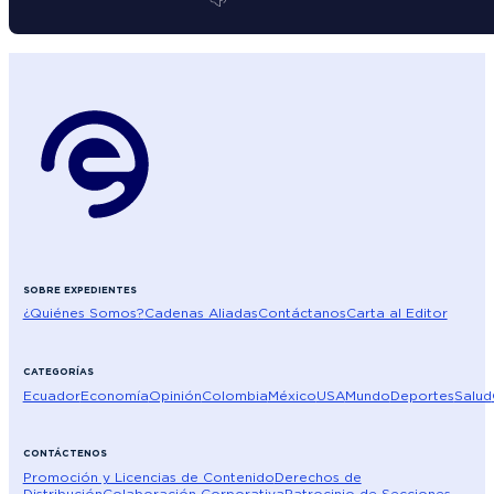
SOBRE EXPEDIENTES
¿Quiénes Somos?
Cadenas Aliadas
Contáctanos
Carta al Editor
CATEGORÍAS
Ecuador
Economía
Opinión
Colombia
México
USA
Mundo
Deportes
Salud
CONTÁCTENOS
Promoción y Licencias de Contenido
Derechos de
Distribución
Colaboración Corporativa
Patrocinio de Secciones