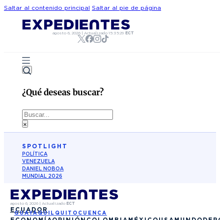
Saltar al contenido principal
Saltar al pie de página
agosto 6, 2026
|
Actualizado
15:35:29
ECT
¿Qué deseas buscar?
Buscar
×
SPOTLIGHT
POLÍTICA
VENEZUELA
DANIEL NOBOA
MUNDIAL 2026
agosto 6, 2026
|
Actualizado
ECT
ECUADOR
GUAYAQUIL
QUITO
CUENCA
ECONOMÍA
OPINIÓN
COLOMBIA
MÉXICO
USA
MUNDO
DEP