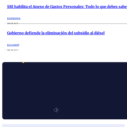
SRI habilita el Anexo de Gastos Personales: Todo lo que debes saber
ECONOMÍA
09:03 ECT
Gobierno defiende la eliminación del subsidio al diésel
ECUADOR
08:54 ECT