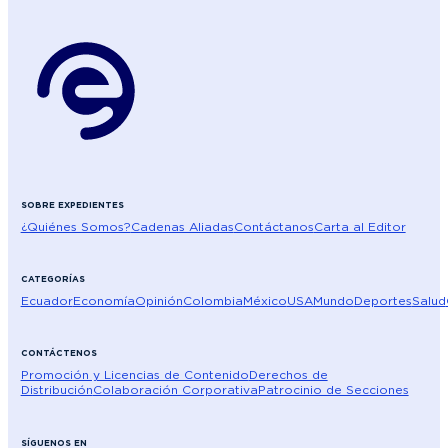
SOBRE EXPEDIENTES
¿Quiénes Somos?
Cadenas Aliadas
Contáctanos
Carta al Editor
CATEGORÍAS
Ecuador
Economía
Opinión
Colombia
México
USA
Mundo
Deportes
Salud
CONTÁCTENOS
Promoción y Licencias de Contenido
Derechos de
Distribución
Colaboración Corporativa
Patrocinio de Secciones
SÍGUENOS EN