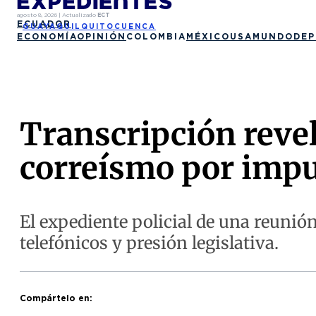
agosto 8, 2026
|
Actualizado
ECT
ECUADOR
GUAYAQUIL
QUITO
CUENCA
ECONOMÍA
OPINIÓN
COLOMBIA
MÉXICO
USA
MUNDO
DEP
Transcripción revel
correísmo por impu
El expediente policial de una reunión
telefónicos y presión legislativa.
Compártelo en: