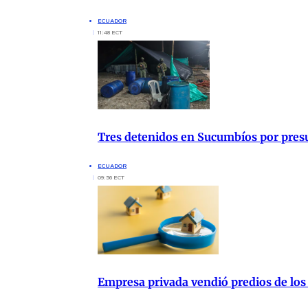
ECUADOR
11:48 ECT
Tres detenidos en Sucumbíos por presu
ECUADOR
09:56 ECT
Empresa privada vendió predios de los