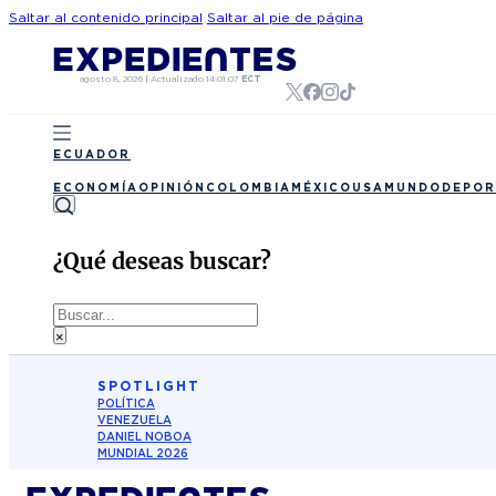
Saltar al contenido principal
Saltar al pie de página
agosto 8, 2026
|
Actualizado
14:01:07
ECT
ECUADOR
ECONOMÍA
OPINIÓN
COLOMBIA
MÉXICO
USA
MUNDO
DEPOR
¿Qué deseas buscar?
Buscar
×
SPOTLIGHT
POLÍTICA
VENEZUELA
DANIEL NOBOA
MUNDIAL 2026