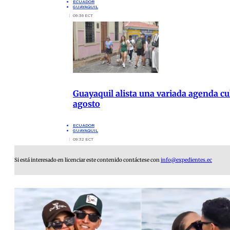
ECUADOR
GUAYAQUIL
09:36 ECT
Guayaquil alista una variada agenda cul
agosto
ECUADOR
GUAYAQUIL
09:32 ECT
Si está interesado en licenciar este contenido contáctese con
info@expedientes.ec