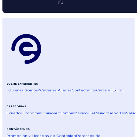
SOBRE EXPEDIENTES
¿Quiénes Somos?
Cadenas Aliadas
Contáctanos
Carta al Editor
CATEGORÍAS
Ecuador
Economía
Opinión
Colombia
México
USA
Mundo
Deportes
Salud
CONTÁCTENOS
Promoción y Licencias de Contenido
Derechos de