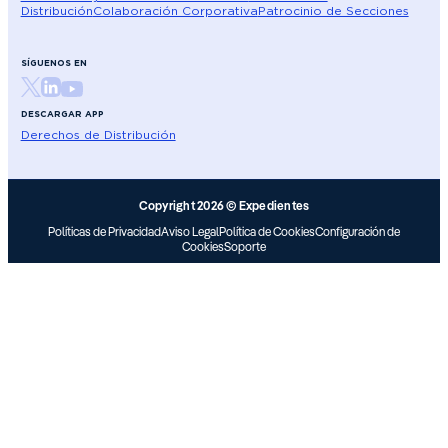
Distribución
Colaboración Corporativa
Patrocinio de Secciones
SÍGUENOS EN
DESCARGAR APP
Derechos de Distribución
Copyright 2026 © Expedientes
Políticas de Privacidad
Aviso Legal
Política de Cookies
Configuración de
Cookies
Soporte