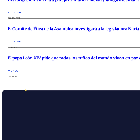
ECUADOR
08:30 ECT
El Comité de Ética de la Asamblea investigará a la legisladora Nuria
ECUADOR
18:17 ECT
El papa León XIV pide que todos los niños del mundo vivan en paz
MUNDO
08:48 ECT