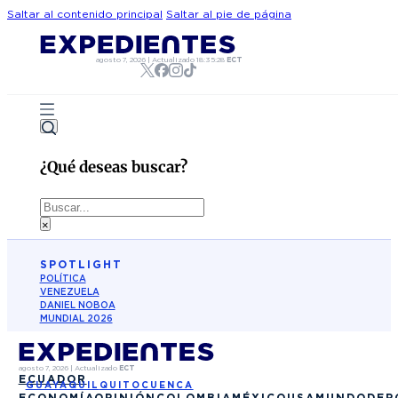
Saltar al contenido principal
Saltar al pie de página
agosto 7, 2026
|
Actualizado
18:35:28
ECT
¿Qué deseas buscar?
Buscar
×
SPOTLIGHT
POLÍTICA
VENEZUELA
DANIEL NOBOA
MUNDIAL 2026
agosto 7, 2026
|
Actualizado
ECT
ECUADOR
GUAYAQUIL
QUITO
CUENCA
ECONOMÍA
OPINIÓN
COLOMBIA
MÉXICO
USA
MUNDO
DEP