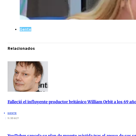
Gente
Relacionados
Falleció el influyente productor británico William Orbit a los 69 añ
GENTE
11:55 ECT
YouTuber cancela su plan de muerte asistida tras el apoyo de sus s