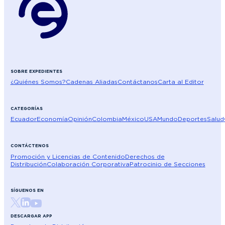
SOBRE EXPEDIENTES
¿Quiénes Somos?
Cadenas Aliadas
Contáctanos
Carta al Editor
CATEGORÍAS
Ecuador
Economía
Opinión
Colombia
México
USA
Mundo
Deportes
Salud
CONTÁCTENOS
Promoción y Licencias de Contenido
Derechos de
Distribución
Colaboración Corporativa
Patrocinio de Secciones
SÍGUENOS EN
DESCARGAR APP