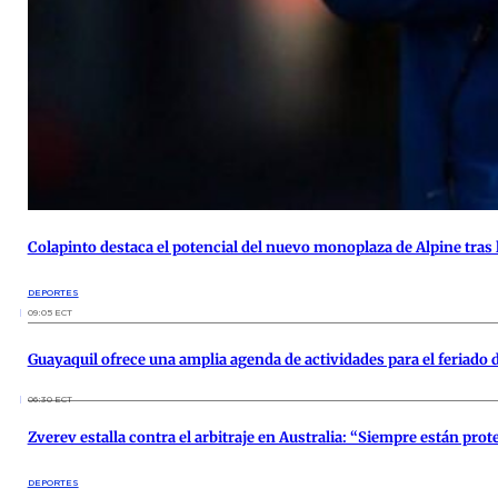
Colapinto destaca el potencial del nuevo monoplaza de Alpine tras
DEPORTES
09:05 ECT
Guayaquil ofrece una amplia agenda de actividades para el feriado 
06:30 ECT
Zverev estalla contra el arbitraje en Australia: “Siempre están pro
DEPORTES