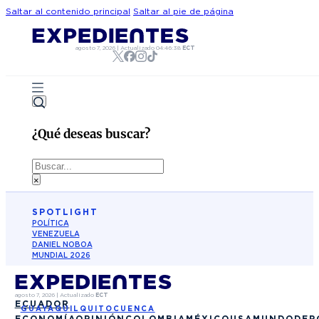
Saltar al contenido principal
Saltar al pie de página
agosto 7, 2026
|
Actualizado
04:46:38
ECT
¿Qué deseas buscar?
Buscar
×
SPOTLIGHT
POLÍTICA
VENEZUELA
DANIEL NOBOA
MUNDIAL 2026
agosto 7, 2026
|
Actualizado
ECT
ECUADOR
GUAYAQUIL
QUITO
CUENCA
ECONOMÍA
OPINIÓN
COLOMBIA
MÉXICO
USA
MUNDO
DEP