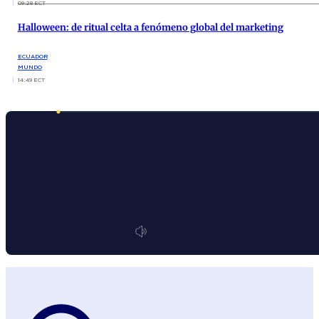
09:28 ECT
Halloween: de ritual celta a fenómeno global del marketing
ECUADOR
MUNDO
14:49 ECT