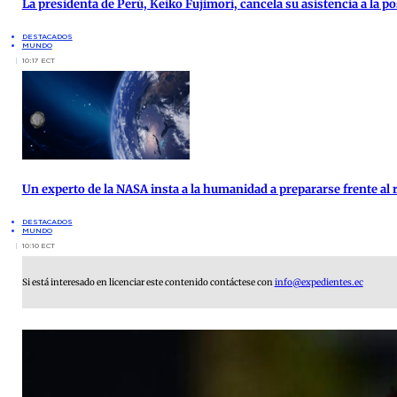
La presidenta de Perú, Keiko Fujimori, cancela su asistencia a la po
DESTACADOS
MUNDO
10:17 ECT
Un experto de la NASA insta a la humanidad a prepararse frente al 
DESTACADOS
MUNDO
10:10 ECT
Si está interesado en licenciar este contenido contáctese con
info@expedientes.ec