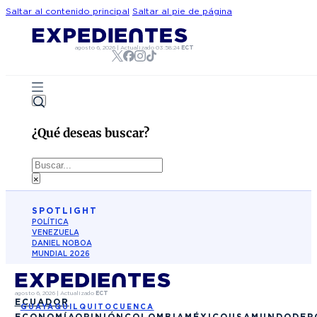
Saltar al contenido principal
Saltar al pie de página
agosto 6, 2026
|
Actualizado
03:58:24
ECT
¿Qué deseas buscar?
Buscar
×
SPOTLIGHT
POLÍTICA
VENEZUELA
DANIEL NOBOA
MUNDIAL 2026
agosto 6, 2026
|
Actualizado
ECT
ECUADOR
GUAYAQUIL
QUITO
CUENCA
ECONOMÍA
OPINIÓN
COLOMBIA
MÉXICO
USA
MUNDO
DEP