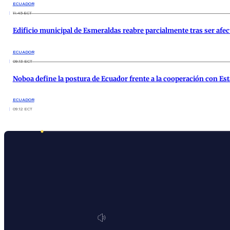
ECUADOR
11:45 ECT
Edificio municipal de Esmeraldas reabre parcialmente tras ser afec
ECUADOR
09:13 ECT
Noboa define la postura de Ecuador frente a la cooperación con Es
ECUADOR
09:12 ECT