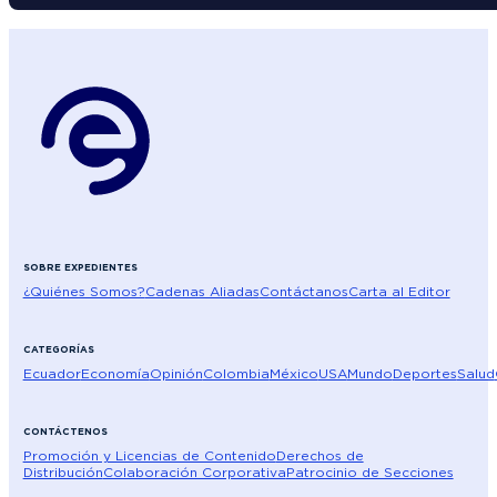
SOBRE EXPEDIENTES
¿Quiénes Somos?
Cadenas Aliadas
Contáctanos
Carta al Editor
CATEGORÍAS
Ecuador
Economía
Opinión
Colombia
México
USA
Mundo
Deportes
Salud
CONTÁCTENOS
Promoción y Licencias de Contenido
Derechos de
Distribución
Colaboración Corporativa
Patrocinio de Secciones