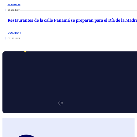
ECUADOR
06:20 ECT
Restaurantes de la calle Panamá se preparan para el Día de la Madr
ECUADOR
07:37 ECT