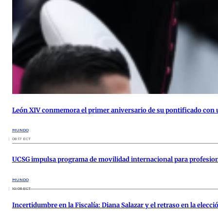
León XIV conmemora el primer aniversario de su pontificado con una 
MUNDO
08:17 ECT
UCSG impulsa programa de movilidad internacional para profesio
MUNDO
10:08 ECT
Incertidumbre en la Fiscalía: Diana Salazar y el retraso en la elecc