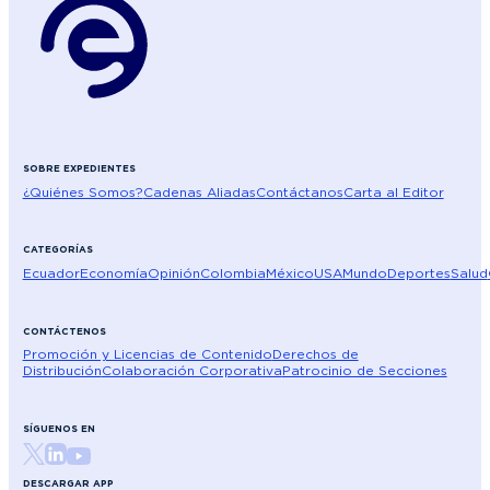
SOBRE EXPEDIENTES
¿Quiénes Somos?
Cadenas Aliadas
Contáctanos
Carta al Editor
CATEGORÍAS
Ecuador
Economía
Opinión
Colombia
México
USA
Mundo
Deportes
Salud
CONTÁCTENOS
Promoción y Licencias de Contenido
Derechos de
Distribución
Colaboración Corporativa
Patrocinio de Secciones
SÍGUENOS EN
DESCARGAR APP