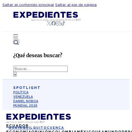
Saltar al contenido principal
Saltar al pie de página
agosto 6, 2026
|
Actualizado
09:03:23
ECT
¿Qué deseas buscar?
Buscar
×
SPOTLIGHT
POLÍTICA
VENEZUELA
DANIEL NOBOA
MUNDIAL 2026
agosto 6, 2026
|
Actualizado
ECT
ECUADOR
GUAYAQUIL
QUITO
CUENCA
ECONOMÍA
OPINIÓN
COLOMBIA
MÉXICO
USA
MUNDO
DEP