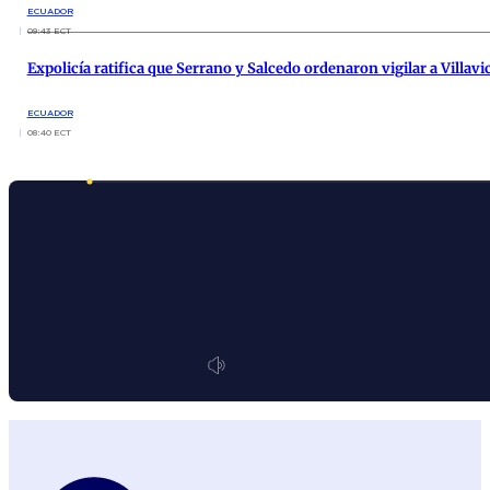
ECUADOR
09:43 ECT
Expolicía ratifica que Serrano y Salcedo ordenaron vigilar a Villavi
ECUADOR
08:40 ECT