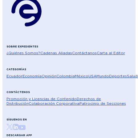
SOBRE EXPEDIENTES
¿Quiénes Somos?
Cadenas Aliadas
Contáctanos
Carta al Editor
CATEGORÍAS
Ecuador
Economía
Opinión
Colombia
México
USA
Mundo
Deportes
Salud
CONTÁCTENOS
Promoción y Licencias de Contenido
Derechos de
Distribución
Colaboración Corporativa
Patrocinio de Secciones
SÍGUENOS EN
DESCARGAR APP