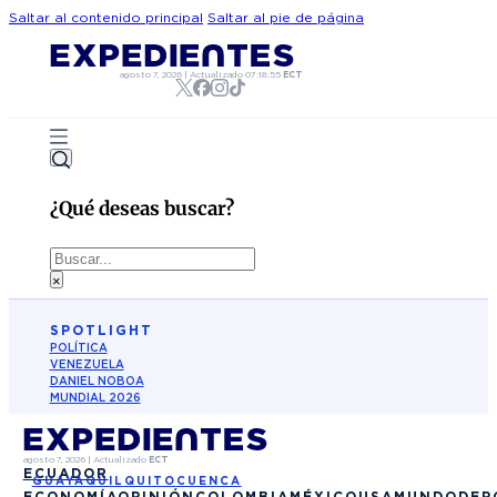
Saltar al contenido principal
Saltar al pie de página
agosto 7, 2026
|
Actualizado
07:18:55
ECT
¿Qué deseas buscar?
Buscar
×
SPOTLIGHT
POLÍTICA
VENEZUELA
DANIEL NOBOA
MUNDIAL 2026
agosto 7, 2026
|
Actualizado
ECT
ECUADOR
GUAYAQUIL
QUITO
CUENCA
ECONOMÍA
OPINIÓN
COLOMBIA
MÉXICO
USA
MUNDO
DEP