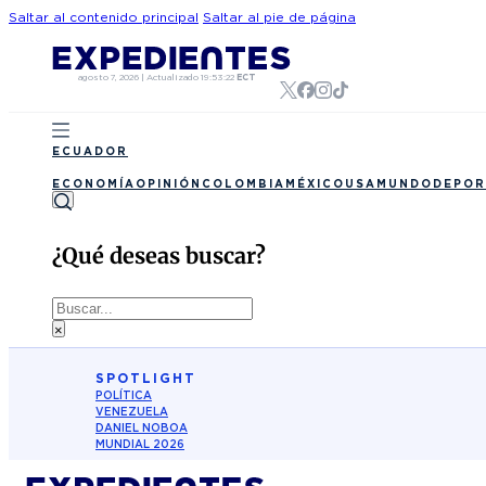
Saltar al contenido principal
Saltar al pie de página
agosto 7, 2026
|
Actualizado
19:53:22
ECT
ECUADOR
ECONOMÍA
OPINIÓN
COLOMBIA
MÉXICO
USA
MUNDO
DEPOR
¿Qué deseas buscar?
Buscar
×
SPOTLIGHT
POLÍTICA
VENEZUELA
DANIEL NOBOA
MUNDIAL 2026