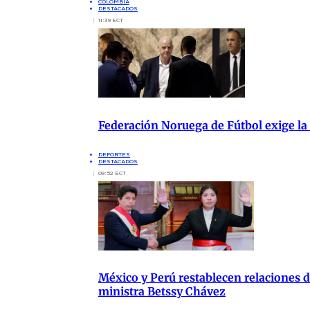
COLOMBIA
DESTACADOS
11:39 ECT
Federación Noruega de Fútbol exige la
DEPORTES
DESTACADOS
09:52 ECT
México y Perú restablecen relaciones di
ministra Betssy Chávez