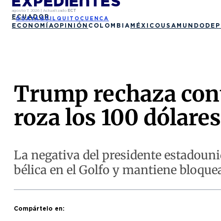
agosto 7, 2026
|
Actualizado
ECT
ECUADOR
GUAYAQUIL
QUITO
CUENCA
ECONOMÍA
OPINIÓN
COLOMBIA
MÉXICO
USA
MUNDO
DEP
Trump rechaza contr
roza los 100 dólares
La negativa del presidente estadouni
bélica en el Golfo y mantiene bloque
Compártelo en: