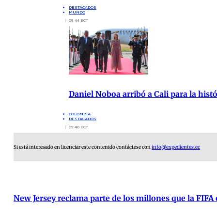
DESTACADOS
MUNDO
09:44 ECT
Daniel Noboa arribó a Cali para la hist
COLOMBIA
DESTACADOS
09:40 ECT
Si está interesado en licenciar este contenido contáctese con
info@expedientes.ec
New Jersey reclama parte de los millones que la FIFA 