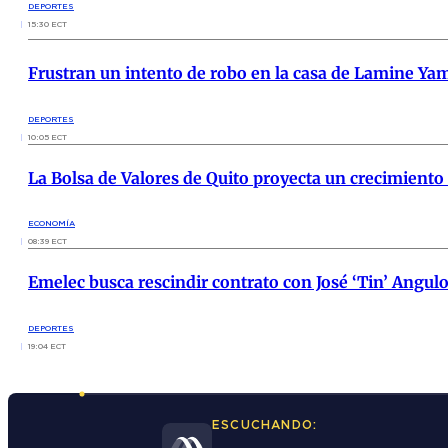
DEPORTES
15:30 ECT
Frustran un intento de robo en la casa de Lamine Ya
DEPORTES
10:05 ECT
La Bolsa de Valores de Quito proyecta un crecimiento
ECONOMÍA
08:39 ECT
Emelec busca rescindir contrato con José ‘Tin’ Angu
DEPORTES
19:04 ECT
ESCUCHANDO: