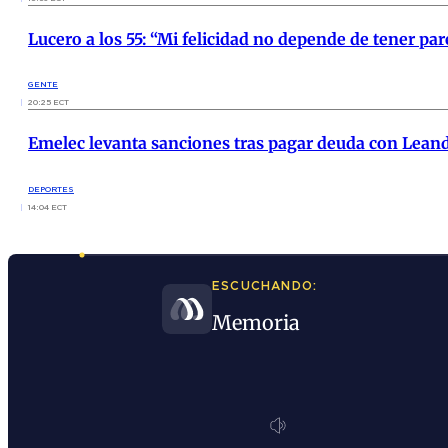
Lucero a los 55: “Mi felicidad no depende de tener par
GENTE
20:25 ECT
Emelec levanta sanciones tras pagar deuda con Leandr
DEPORTES
14:04 ECT
ESCUCHANDO:
Memoria