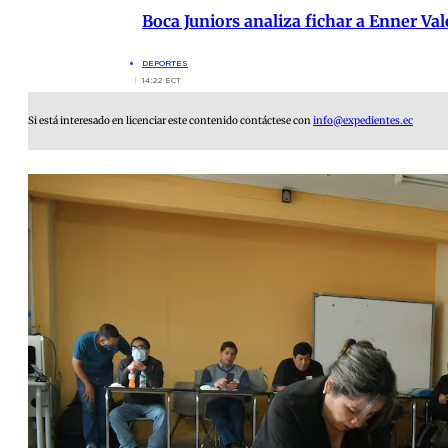
Boca Juniors analiza fichar a Enner Va
DEPORTES
14:22 ECT
Si está interesado en licenciar este contenido contáctese con
info@expedientes.ec