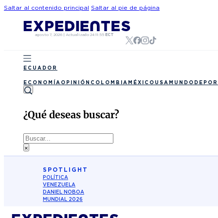
Saltar al contenido principal
Saltar al pie de página
agosto 7, 2026
|
Actualizado
24:11:55
ECT
ECUADOR
ECONOMÍA
OPINIÓN
COLOMBIA
MÉXICO
USA
MUNDO
DEPOR
¿Qué deseas buscar?
Buscar
×
SPOTLIGHT
POLÍTICA
VENEZUELA
DANIEL NOBOA
MUNDIAL 2026