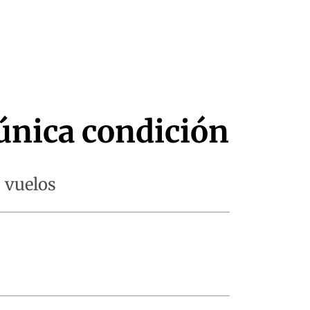
 única condición
s vuelos