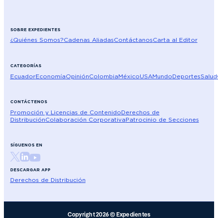
SOBRE EXPEDIENTES
¿Quiénes Somos?
Cadenas Aliadas
Contáctanos
Carta al Editor
CATEGORÍAS
Ecuador
Economía
Opinión
Colombia
México
USA
Mundo
Deportes
Salud
CONTÁCTENOS
Promoción y Licencias de Contenido
Derechos de
Distribución
Colaboración Corporativa
Patrocinio de Secciones
SÍGUENOS EN
DESCARGAR APP
Derechos de Distribución
Copyright 2026 © Expedientes