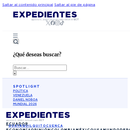
Saltar al contenido principal
Saltar al pie de página
agosto 9, 2026
|
Actualizado
06:01:41
ECT
¿Qué deseas buscar?
Buscar
×
SPOTLIGHT
POLÍTICA
VENEZUELA
DANIEL NOBOA
MUNDIAL 2026
agosto 9, 2026
|
Actualizado
ECT
ECUADOR
GUAYAQUIL
QUITO
CUENCA
ECONOMÍA
OPINIÓN
COLOMBIA
MÉXICO
USA
MUNDO
DEP