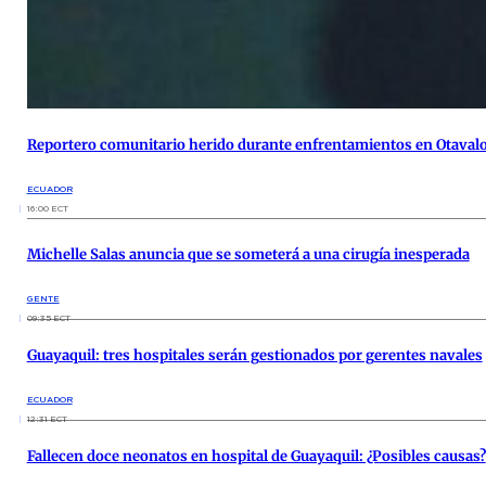
Reportero comunitario herido durante enfrentamientos en Otaval
ECUADOR
16:00 ECT
Michelle Salas anuncia que se someterá a una cirugía inesperada
GENTE
09:35 ECT
Guayaquil: tres hospitales serán gestionados por gerentes navales
ECUADOR
12:31 ECT
Fallecen doce neonatos en hospital de Guayaquil: ¿Posibles causas?