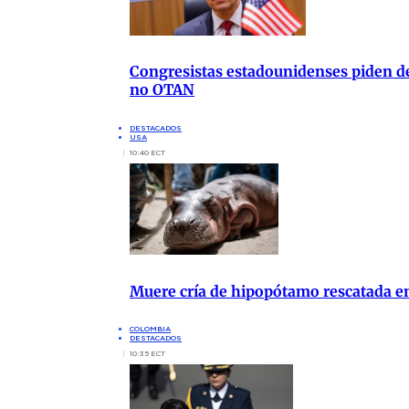
Congresistas estadounidenses piden de
no OTAN
DESTACADOS
USA
10:40 ECT
Muere cría de hipopótamo rescatada 
COLOMBIA
DESTACADOS
10:35 ECT