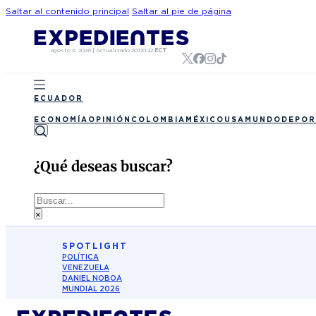
Saltar al contenido principal
Saltar al pie de página
agosto 6, 2026
|
Actualizado
20:00:22
ECT
ECUADOR
ECONOMÍA
OPINIÓN
COLOMBIA
MÉXICO
USA
MUNDO
DEPOR
¿Qué deseas buscar?
Buscar
×
SPOTLIGHT
POLÍTICA
VENEZUELA
DANIEL NOBOA
MUNDIAL 2026