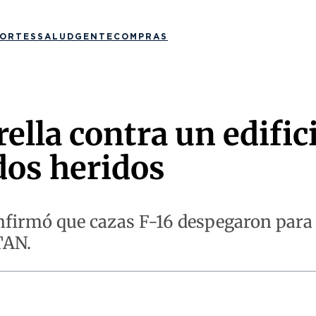
ORTES
SALUD
GENTE
COMPRAS
ella contra un edific
dos heridos
firmó que cazas F-16 despegaron para i
TAN.