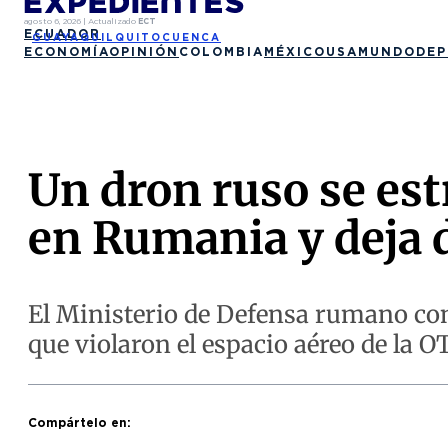
agosto 6, 2026
|
Actualizado
ECT
ECUADOR
GUAYAQUIL
QUITO
CUENCA
ECONOMÍA
OPINIÓN
COLOMBIA
MÉXICO
USA
MUNDO
DEP
Un dron ruso se estr
en Rumania y deja 
El Ministerio de Defensa rumano con
que violaron el espacio aéreo de la O
Compártelo en: