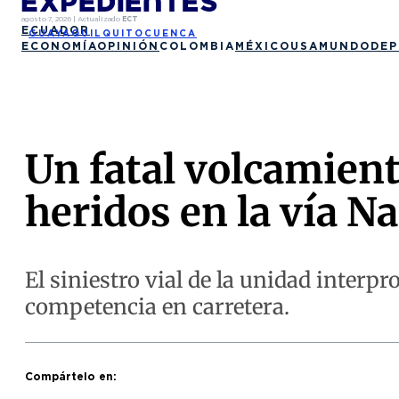
agosto 7, 2026
|
Actualizado
ECT
ECUADOR
GUAYAQUIL
QUITO
CUENCA
ECONOMÍA
OPINIÓN
COLOMBIA
MÉXICO
USA
MUNDO
DEP
Un fatal volcamient
heridos en la vía N
El siniestro vial de la unidad interp
competencia en carretera.
Compártelo en: