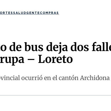
ORTES
SALUD
GENTE
COMPRAS
o de bus deja dos fall
arupa – Loreto
rovincial ocurrió en el cantón Archidon