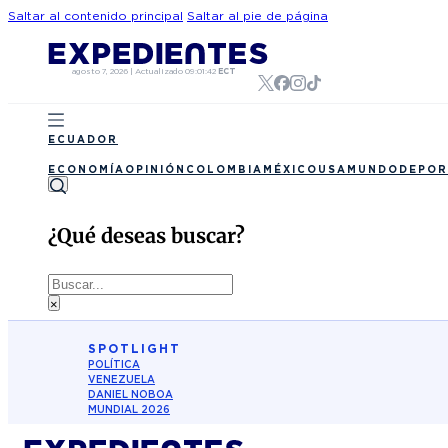
Saltar al contenido principal
Saltar al pie de página
agosto 7, 2026
|
Actualizado
09:01:42
ECT
ECUADOR
ECONOMÍA
OPINIÓN
COLOMBIA
MÉXICO
USA
MUNDO
DEPOR
¿Qué deseas buscar?
Buscar
×
SPOTLIGHT
POLÍTICA
VENEZUELA
DANIEL NOBOA
MUNDIAL 2026