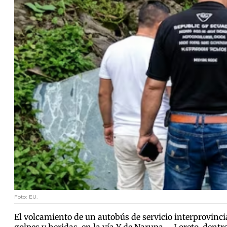
Foto: EU.
El volcamiento de un autobús de servicio interprovinc
golpes y heridas, en la vía Y de Narupa – Loreto, dent