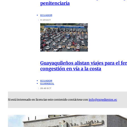
penitenciaria
ECUADOR
11:05 ECT
Guayaquileños alistan viajes para el fer
congestión en vía a la costa
ECUADOR
GUAYAQUIL
09:49 ECT
Si está interesado en licenciar este contenido contáctese con
info@expedientes.ec