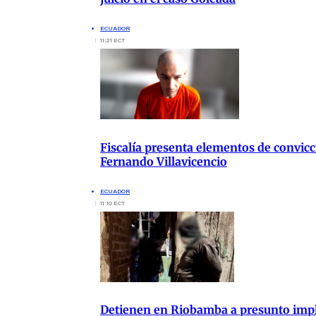
ECUADOR
11:21 ECT
Fiscalía presenta elementos de convicc
Fernando Villavicencio
ECUADOR
11:10 ECT
Detienen en Riobamba a presunto impli