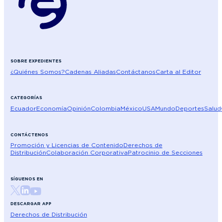
SOBRE EXPEDIENTES
¿Quiénes Somos?
Cadenas Aliadas
Contáctanos
Carta al Editor
CATEGORÍAS
Ecuador
Economía
Opinión
Colombia
México
USA
Mundo
Deportes
Salud
CONTÁCTENOS
Promoción y Licencias de Contenido
Derechos de
Distribución
Colaboración Corporativa
Patrocinio de Secciones
SÍGUENOS EN
DESCARGAR APP
Derechos de Distribución