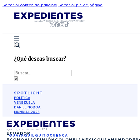
Saltar al contenido principal
Saltar al pie de página
agosto 7, 2026
|
Actualizado
12:27:57
ECT
¿Qué deseas buscar?
Buscar
×
SPOTLIGHT
POLÍTICA
VENEZUELA
DANIEL NOBOA
MUNDIAL 2026
agosto 7, 2026
|
Actualizado
ECT
ECUADOR
GUAYAQUIL
QUITO
CUENCA
ECONOMÍA
OPINIÓN
COLOMBIA
MÉXICO
USA
MUNDO
DEP