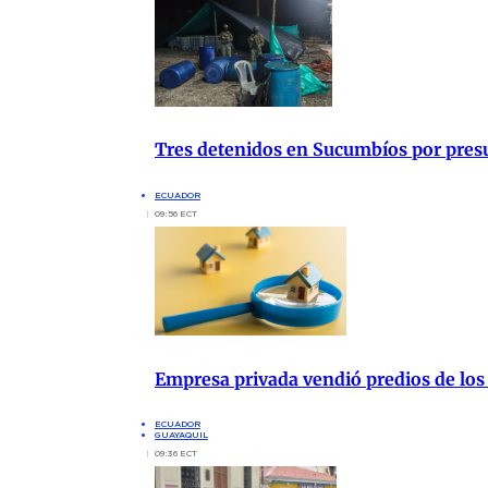
Tres detenidos en Sucumbíos por presu
ECUADOR
09:56 ECT
Empresa privada vendió predios de los
ECUADOR
GUAYAQUIL
09:36 ECT