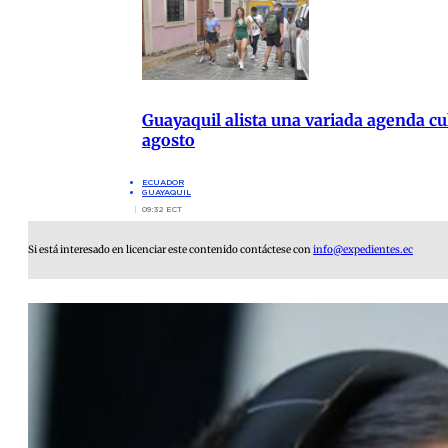
Guayaquil alista una variada agenda cul
agosto
ECUADOR
GUAYAQUIL
09:32 ECT
Si está interesado en licenciar este contenido contáctese con
info@expedientes.ec