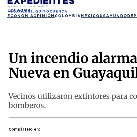
agosto 8, 2026
|
Actualizado
ECT
ECUADOR
GUAYAQUIL
QUITO
CUENCA
ECONOMÍA
OPINIÓN
COLOMBIA
MÉXICO
USA
MUNDO
DEP
Un incendio alarma
Nueva en Guayaqui
Vecinos utilizaron extintores para co
bomberos.
Compártelo en: