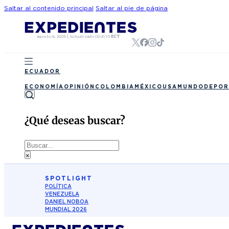
Saltar al contenido principal
Saltar al pie de página
agosto 8, 2026
|
Actualizado
02:41:15
ECT
ECUADOR
ECONOMÍA
OPINIÓN
COLOMBIA
MÉXICO
USA
MUNDO
DEPOR
¿Qué deseas buscar?
Buscar
×
SPOTLIGHT
POLÍTICA
VENEZUELA
DANIEL NOBOA
MUNDIAL 2026