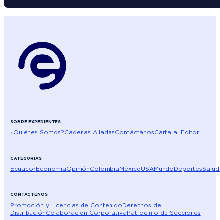
SOBRE EXPEDIENTES
¿Quiénes Somos?
Cadenas Aliadas
Contáctanos
Carta al Editor
CATEGORÍAS
Ecuador
Economía
Opinión
Colombia
México
USA
Mundo
Deportes
Salud
CONTÁCTENOS
Promoción y Licencias de Contenido
Derechos de
Distribución
Colaboración Corporativa
Patrocinio de Secciones