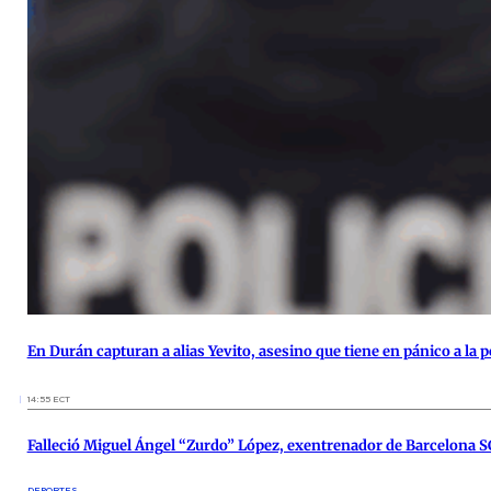
En Durán capturan a alias Yevito, asesino que tiene en pánico a la 
14:55 ECT
Falleció Miguel Ángel “Zurdo” López, exentrenador de Barcelona S
DEPORTES