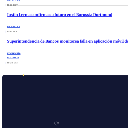
11:07 ECT
Justin Lerma confirma su futuro en el Borussia Dortmund
DEPORTES
16:16 ECT
Superintendencia de Bancos monitorea falla en aplicación móvil de
ECONOMÍA
ECUADOR
15:26 ECT