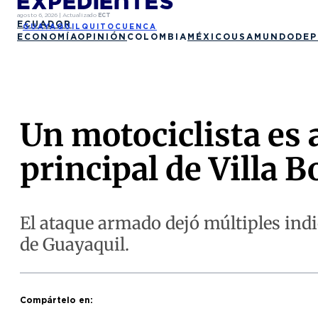
agosto 6, 2026
|
Actualizado
ECT
ECUADOR
GUAYAQUIL
QUITO
CUENCA
ECONOMÍA
OPINIÓN
COLOMBIA
MÉXICO
USA
MUNDO
DEP
Un motociclista es a
principal de Villa B
El ataque armado dejó múltiples indic
de Guayaquil.
Compártelo en: