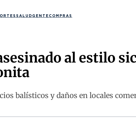
ORTES
SALUD
GENTE
COMPRAS
sesinado al estilo sic
onita
ios balísticos y daños en locales comer