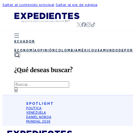
Saltar al contenido principal
Saltar al pie de página
agosto 6, 2026
|
Actualizado
08:22:18
ECT
ECUADOR
ECONOMÍA
OPINIÓN
COLOMBIA
MÉXICO
USA
MUNDO
DEPOR
¿Qué deseas buscar?
Buscar
×
SPOTLIGHT
POLÍTICA
VENEZUELA
DANIEL NOBOA
MUNDIAL 2026