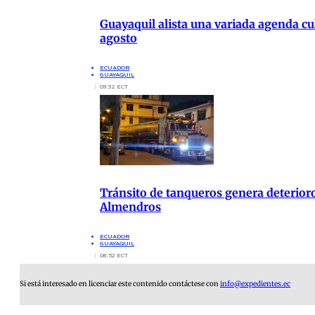
Guayaquil alista una variada agenda cul
agosto
ECUADOR
GUAYAQUIL
09:32 ECT
Tránsito de tanqueros genera deterioro
Almendros
ECUADOR
GUAYAQUIL
08:52 ECT
Si está interesado en licenciar este contenido contáctese con
info@expedientes.ec