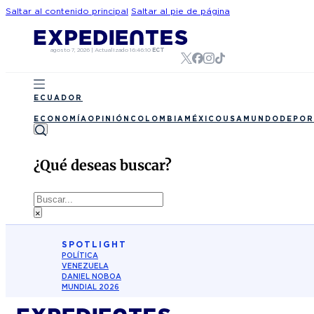
Saltar al contenido principal
Saltar al pie de página
agosto 7, 2026
|
Actualizado
16:46:10
ECT
ECUADOR
ECONOMÍA
OPINIÓN
COLOMBIA
MÉXICO
USA
MUNDO
DEPOR
¿Qué deseas buscar?
Buscar
×
SPOTLIGHT
POLÍTICA
VENEZUELA
DANIEL NOBOA
MUNDIAL 2026