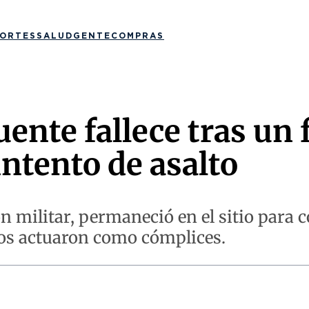
ORTES
SALUD
GENTE
COMPRAS
ente fallece tras un 
intento de asalto
 militar, permaneció en el sitio para co
eros actuaron como cómplices.