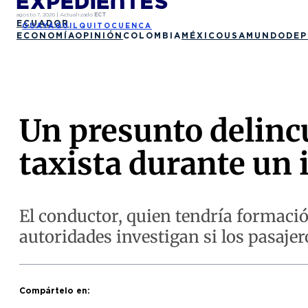
agosto 7, 2026
|
Actualizado
ECT
ECUADOR
GUAYAQUIL
QUITO
CUENCA
ECONOMÍA
OPINIÓN
COLOMBIA
MÉXICO
USA
MUNDO
DEP
Un presunto delincu
taxista durante un 
El conductor, quien tendría formación
autoridades investigan si los pasaj
Compártelo en: