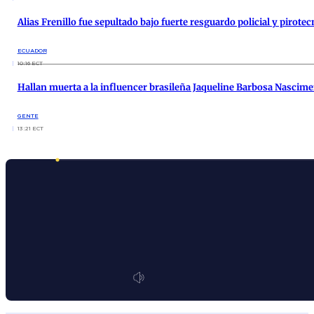
Alias Frenillo fue sepultado bajo fuerte resguardo policial y pirotec
ECUADOR
10:16 ECT
Hallan muerta a la influencer brasileña Jaqueline Barbosa Nascim
GENTE
13:21 ECT