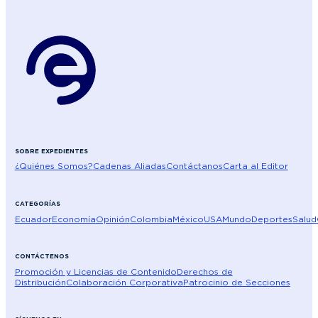
SOBRE EXPEDIENTES
¿Quiénes Somos?
Cadenas Aliadas
Contáctanos
Carta al Editor
CATEGORÍAS
Ecuador
Economía
Opinión
Colombia
México
USA
Mundo
Deportes
Salud
CONTÁCTENOS
Promoción y Licencias de Contenido
Derechos de
Distribución
Colaboración Corporativa
Patrocinio de Secciones