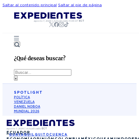
Saltar al contenido principal
Saltar al pie de página
agosto 7, 2026
|
Actualizado
11:09:07
ECT
¿Qué deseas buscar?
Buscar
×
SPOTLIGHT
POLÍTICA
VENEZUELA
DANIEL NOBOA
MUNDIAL 2026
agosto 7, 2026
|
Actualizado
ECT
ECUADOR
GUAYAQUIL
QUITO
CUENCA
ECONOMÍA
OPINIÓN
COLOMBIA
MÉXICO
USA
MUNDO
DEP