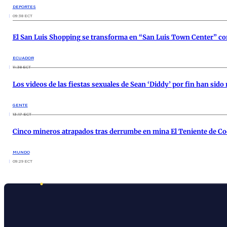
DEPORTES
09:38 ECT
El San Luis Shopping se transforma en “San Luis Town Center” c
ECUADOR
11:38 ECT
Los videos de las fiestas sexuales de Sean ‘Diddy’ por fin han sido
GENTE
13:17 ECT
Cinco mineros atrapados tras derrumbe en mina El Teniente de Co
MUNDO
09:29 ECT