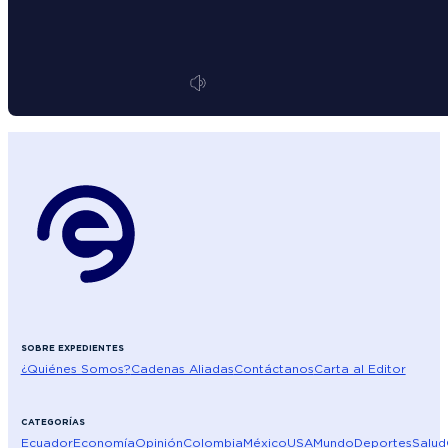
SOBRE EXPEDIENTES
¿Quiénes Somos?
Cadenas Aliadas
Contáctanos
Carta al Editor
CATEGORÍAS
Ecuador
Economía
Opinión
Colombia
México
USA
Mundo
Deportes
Salud