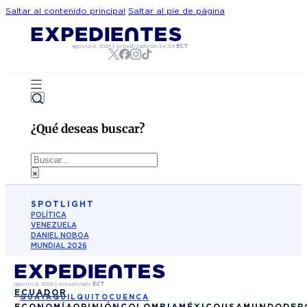
Saltar al contenido principal
Saltar al pie de página
agosto 6, 2026
|
Actualizado
06:34:36
ECT
¿Qué deseas buscar?
Buscar
×
SPOTLIGHT
POLÍTICA
VENEZUELA
DANIEL NOBOA
MUNDIAL 2026
agosto 6, 2026
|
Actualizado
ECT
ECUADOR
GUAYAQUIL
QUITO
CUENCA
ECONOMÍA
OPINIÓN
COLOMBIA
MÉXICO
USA
MUNDO
DEP