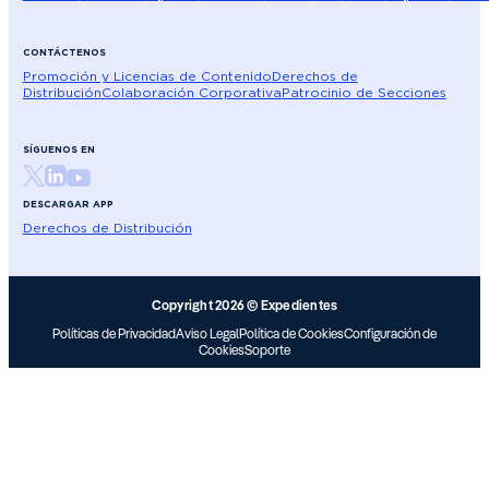
CONTÁCTENOS
Promoción y Licencias de Contenido
Derechos de
Distribución
Colaboración Corporativa
Patrocinio de Secciones
SÍGUENOS EN
DESCARGAR APP
Derechos de Distribución
Copyright 2026 © Expedientes
Políticas de Privacidad
Aviso Legal
Política de Cookies
Configuración de
Cookies
Soporte