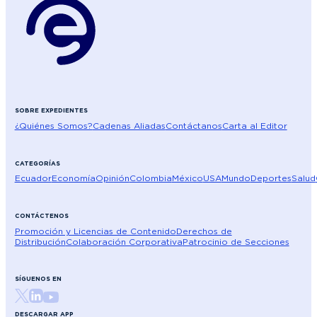
SOBRE EXPEDIENTES
¿Quiénes Somos?
Cadenas Aliadas
Contáctanos
Carta al Editor
CATEGORÍAS
Ecuador
Economía
Opinión
Colombia
México
USA
Mundo
Deportes
Salud
CONTÁCTENOS
Promoción y Licencias de Contenido
Derechos de
Distribución
Colaboración Corporativa
Patrocinio de Secciones
SÍGUENOS EN
DESCARGAR APP