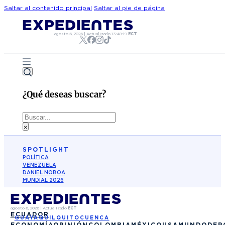
Saltar al contenido principal
Saltar al pie de página
agosto 6, 2026
|
Actualizado
13:48:19
ECT
¿Qué deseas buscar?
Buscar
×
SPOTLIGHT
POLÍTICA
VENEZUELA
DANIEL NOBOA
MUNDIAL 2026
agosto 6, 2026
|
Actualizado
ECT
ECUADOR
GUAYAQUIL
QUITO
CUENCA
ECONOMÍA
OPINIÓN
COLOMBIA
MÉXICO
USA
MUNDO
DEP