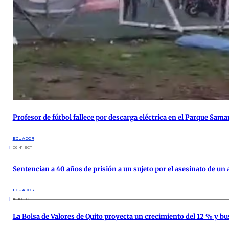
Profesor de fútbol fallece por descarga eléctrica en el Parque Sam
ECUADOR
06:41 ECT
Sentencian a 40 años de prisión a un sujeto por el asesinato de un
ECUADOR
18:10 ECT
La Bolsa de Valores de Quito proyecta un crecimiento del 12 % y 