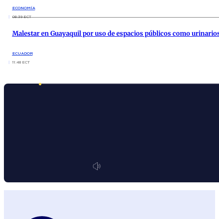
ECONOMÍA
08:39 ECT
Malestar en Guayaquil por uso de espacios públicos como urinario
ECUADOR
11:48 ECT