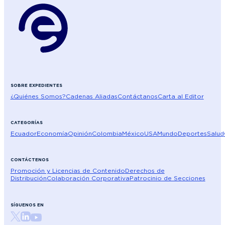
SOBRE EXPEDIENTES
¿Quiénes Somos?
Cadenas Aliadas
Contáctanos
Carta al Editor
CATEGORÍAS
Ecuador
Economía
Opinión
Colombia
México
USA
Mundo
Deportes
Salud
CONTÁCTENOS
Promoción y Licencias de Contenido
Derechos de
Distribución
Colaboración Corporativa
Patrocinio de Secciones
SÍGUENOS EN