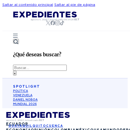
Saltar al contenido principal
Saltar al pie de página
agosto 9, 2026
|
Actualizado
05:34:26
ECT
¿Qué deseas buscar?
Buscar
×
SPOTLIGHT
POLÍTICA
VENEZUELA
DANIEL NOBOA
MUNDIAL 2026
agosto 9, 2026
|
Actualizado
ECT
ECUADOR
GUAYAQUIL
QUITO
CUENCA
ECONOMÍA
OPINIÓN
COLOMBIA
MÉXICO
USA
MUNDO
DEP