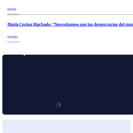
GENTE
09:31 ECT
María Corina Machado: “Necesitamos que las democracias del mu
MUNDO
07:44 ECT