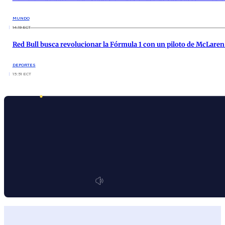
MUNDO
14:19 ECT
Red Bull busca revolucionar la Fórmula 1 con un piloto de McLare
DEPORTES
15:51 ECT