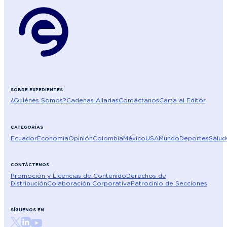
SOBRE EXPEDIENTES
¿Quiénes Somos?
Cadenas Aliadas
Contáctanos
Carta al Editor
CATEGORÍAS
Ecuador
Economía
Opinión
Colombia
México
USA
Mundo
Deportes
Salud
CONTÁCTENOS
Promoción y Licencias de Contenido
Derechos de
Distribución
Colaboración Corporativa
Patrocinio de Secciones
SÍGUENOS EN