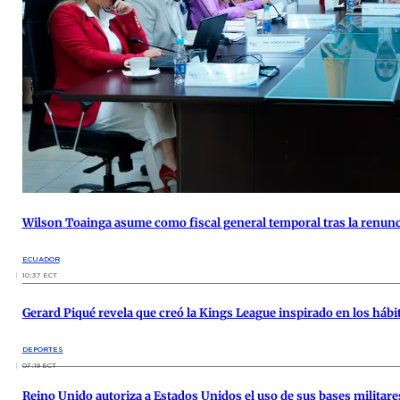
Wilson Toainga asume como fiscal general temporal tras la renunc
ECUADOR
10:37 ECT
Gerard Piqué revela que creó la Kings League inspirado en los háb
DEPORTES
07:19 ECT
Reino Unido autoriza a Estados Unidos el uso de sus bases militare