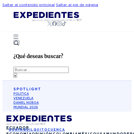
Saltar al contenido principal
Saltar al pie de página
agosto 8, 2026
|
Actualizado
01:48:37
ECT
¿Qué deseas buscar?
Buscar
×
SPOTLIGHT
POLÍTICA
VENEZUELA
DANIEL NOBOA
MUNDIAL 2026
agosto 8, 2026
|
Actualizado
ECT
ECUADOR
GUAYAQUIL
QUITO
CUENCA
ECONOMÍA
OPINIÓN
COLOMBIA
MÉXICO
USA
MUNDO
DEP