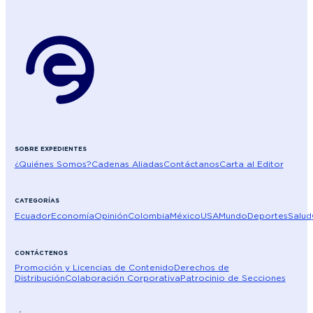
SOBRE EXPEDIENTES
¿Quiénes Somos?
Cadenas Aliadas
Contáctanos
Carta al Editor
CATEGORÍAS
Ecuador
Economía
Opinión
Colombia
México
USA
Mundo
Deportes
Salud
CONTÁCTENOS
Promoción y Licencias de Contenido
Derechos de
Distribución
Colaboración Corporativa
Patrocinio de Secciones