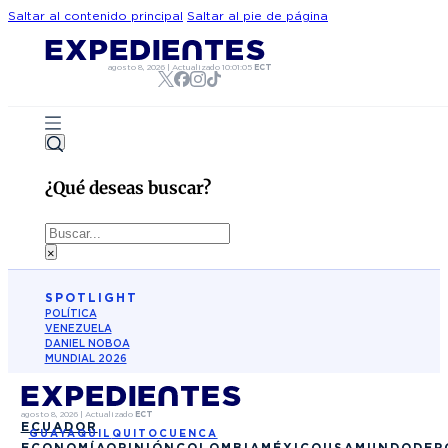
Saltar al contenido principal
Saltar al pie de página
agosto 8, 2026
|
Actualizado
10:01:05
ECT
¿Qué deseas buscar?
Buscar
×
SPOTLIGHT
POLÍTICA
VENEZUELA
DANIEL NOBOA
MUNDIAL 2026
agosto 8, 2026
|
Actualizado
ECT
ECUADOR
GUAYAQUIL
QUITO
CUENCA
ECONOMÍA
OPINIÓN
COLOMBIA
MÉXICO
USA
MUNDO
DEP