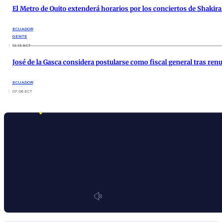
El Metro de Quito extenderá horarios por los conciertos de Shakir
ECUADOR
GENTE
12:13 ECT
José de la Gasca considera postularse como fiscal general tras ren
ECUADOR
07:06 ECT