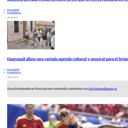
ECUADOR
GUAYAQUIL
09:36 ECT
Guayaquil alista una variada agenda cultural y musical para el feria
ECUADOR
GUAYAQUIL
09:32 ECT
Si está interesado en licenciar este contenido contáctese con
info@expedientes.ec