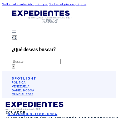
Saltar al contenido principal
Saltar al pie de página
agosto 8, 2026
|
Actualizado
14:06:34
ECT
¿Qué deseas buscar?
Buscar
×
SPOTLIGHT
POLÍTICA
VENEZUELA
DANIEL NOBOA
MUNDIAL 2026
agosto 8, 2026
|
Actualizado
ECT
ECUADOR
GUAYAQUIL
QUITO
CUENCA
ECONOMÍA
OPINIÓN
COLOMBIA
MÉXICO
USA
MUNDO
DEP