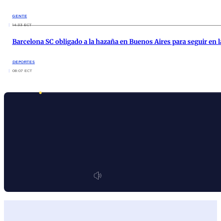
GENTE
14:33 ECT
Barcelona SC obligado a la hazaña en Buenos Aires para seguir en l
DEPORTES
08:07 ECT