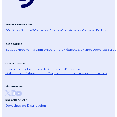
SOBRE EXPEDIENTES
¿Quiénes Somos?
Cadenas Aliadas
Contáctanos
Carta al Editor
CATEGORÍAS
Ecuador
Economía
Opinión
Colombia
México
USA
Mundo
Deportes
Salud
CONTÁCTENOS
Promoción y Licencias de Contenido
Derechos de
Distribución
Colaboración Corporativa
Patrocinio de Secciones
SÍGUENOS EN
DESCARGAR APP
Derechos de Distribución