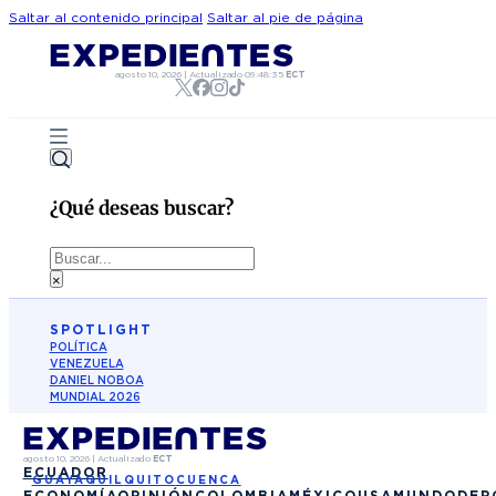
Saltar al contenido principal
Saltar al pie de página
agosto 10, 2026
|
Actualizado
09:48:35
ECT
¿Qué deseas buscar?
Buscar
×
SPOTLIGHT
POLÍTICA
VENEZUELA
DANIEL NOBOA
MUNDIAL 2026
agosto 10, 2026
|
Actualizado
ECT
ECUADOR
GUAYAQUIL
QUITO
CUENCA
ECONOMÍA
OPINIÓN
COLOMBIA
MÉXICO
USA
MUNDO
DEP