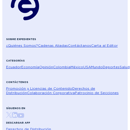
SOBRE EXPEDIENTES
¿Quiénes Somos?
Cadenas Aliadas
Contáctanos
Carta al Editor
CATEGORÍAS
Ecuador
Economía
Opinión
Colombia
México
USA
Mundo
Deportes
Salud
CONTÁCTENOS
Promoción y Licencias de Contenido
Derechos de
Distribución
Colaboración Corporativa
Patrocinio de Secciones
SÍGUENOS EN
DESCARGAR APP
Derechos de Distribución