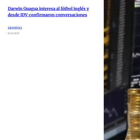
Darwin Guagua interesa al fútbol inglés y
desde IDV confirmaron conversaciones
DEPORTES
12:21 ECT