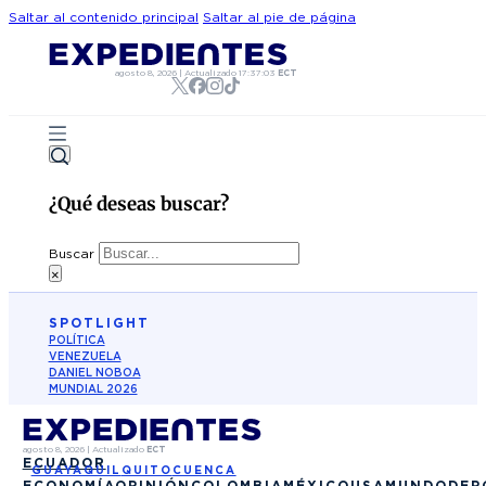
Saltar al contenido principal
Saltar al pie de página
agosto 8, 2026
|
Actualizado
17:37:03
ECT
¿Qué deseas buscar?
Buscar
×
SPOTLIGHT
POLÍTICA
VENEZUELA
DANIEL NOBOA
MUNDIAL 2026
agosto 8, 2026
|
Actualizado
ECT
ECUADOR
GUAYAQUIL
QUITO
CUENCA
ECONOMÍA
OPINIÓN
COLOMBIA
MÉXICO
USA
MUNDO
DEP