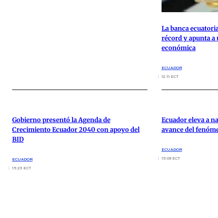
La banca ecuatoria
récord y apunta a
económica
ECUADOR
12:11 ECT
Gobierno presentó la Agenda de
Ecuador eleva a nar
Crecimiento Ecuador 2040 con apoyo del
avance del fenóme
BID
ECUADOR
15:09 ECT
ECUADOR
15:23 ECT