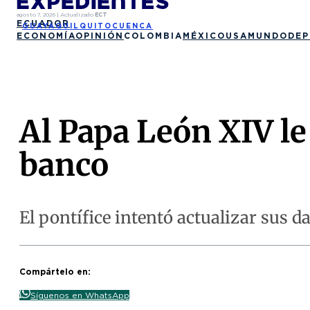
agosto 7, 2026
|
Actualizado
ECT
ECUADOR
GUAYAQUIL
QUITO
CUENCA
ECONOMÍA
OPINIÓN
COLOMBIA
MÉXICO
USA
MUNDO
DEP
Al Papa León XIV le 
banco
El pontífice intentó actualizar sus d
Compártelo en:
Síguenos en WhatsApp