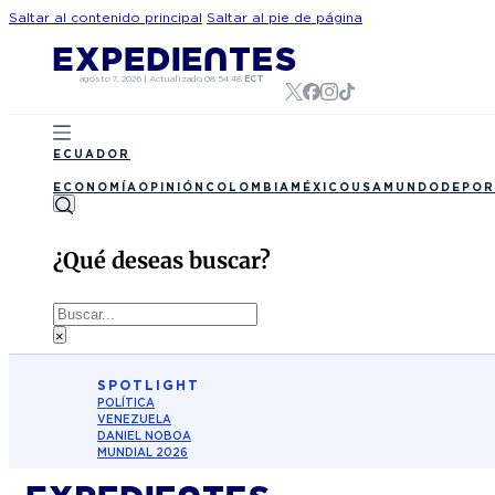
Saltar al contenido principal
Saltar al pie de página
agosto 7, 2026
|
Actualizado
08:54:48
ECT
ECUADOR
ECONOMÍA
OPINIÓN
COLOMBIA
MÉXICO
USA
MUNDO
DEPOR
¿Qué deseas buscar?
Buscar
×
SPOTLIGHT
POLÍTICA
VENEZUELA
DANIEL NOBOA
MUNDIAL 2026