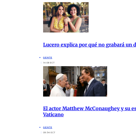
Lucero explica por qué no grabará un d
GENTE
14:08 ECT
El actor Matthew McConaughey y su es
Vaticano
GENTE
09:54 ECT