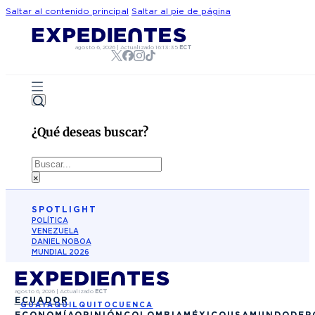
Saltar al contenido principal
Saltar al pie de página
agosto 6, 2026
|
Actualizado
16:13:35
ECT
¿Qué deseas buscar?
Buscar
×
SPOTLIGHT
POLÍTICA
VENEZUELA
DANIEL NOBOA
MUNDIAL 2026
agosto 6, 2026
|
Actualizado
ECT
ECUADOR
GUAYAQUIL
QUITO
CUENCA
ECONOMÍA
OPINIÓN
COLOMBIA
MÉXICO
USA
MUNDO
DEP