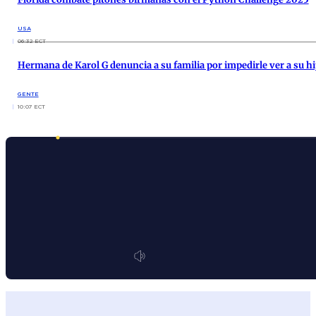
USA
06:32 ECT
Hermana de Karol G denuncia a su familia por impedirle ver a su hi
GENTE
10:07 ECT