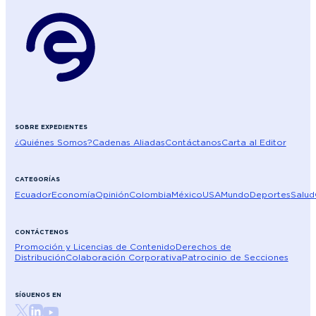
SOBRE EXPEDIENTES
¿Quiénes Somos?
Cadenas Aliadas
Contáctanos
Carta al Editor
CATEGORÍAS
Ecuador
Economía
Opinión
Colombia
México
USA
Mundo
Deportes
Salud
CONTÁCTENOS
Promoción y Licencias de Contenido
Derechos de
Distribución
Colaboración Corporativa
Patrocinio de Secciones
SÍGUENOS EN