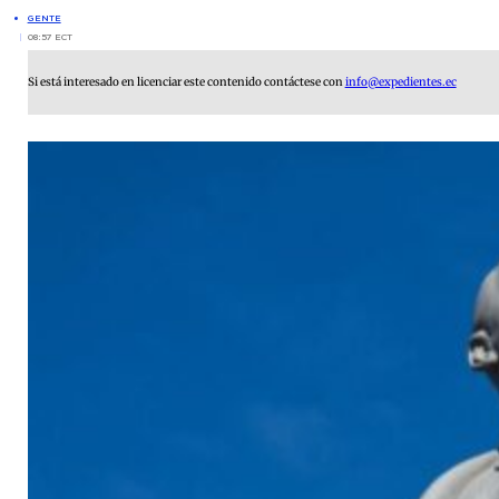
GENTE
08:57 ECT
Si está interesado en licenciar este contenido contáctese con
info@expedientes.ec