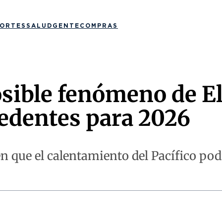
ORTES
SALUD
GENTE
COMPRAS
osible fenómeno de E
cedentes para 2026
 que el calentamiento del Pacífico podr