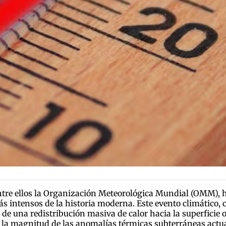
ntre ellos la Organización Meteorológica Mundial (OMM), h
s intensos de la historia moderna. Este evento climático, c
s de una redistribución masiva de calor hacia la superfici
a, la magnitud de las anomalías térmicas subterráneas actua