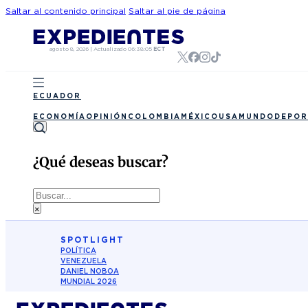
Saltar al contenido principal
Saltar al pie de página
agosto 8, 2026
|
Actualizado
06:38:05
ECT
ECUADOR
ECONOMÍA
OPINIÓN
COLOMBIA
MÉXICO
USA
MUNDO
DEPOR
¿Qué deseas buscar?
Buscar
×
SPOTLIGHT
POLÍTICA
VENEZUELA
DANIEL NOBOA
MUNDIAL 2026