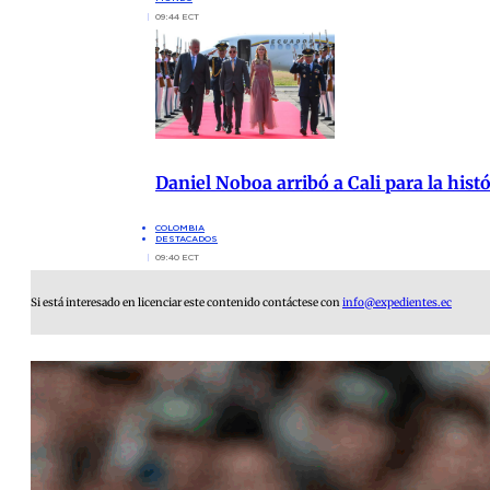
09:44 ECT
Daniel Noboa arribó a Cali para la hist
COLOMBIA
DESTACADOS
09:40 ECT
Si está interesado en licenciar este contenido contáctese con
info@expedientes.ec