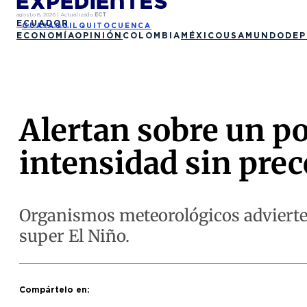
agosto 8, 2026
|
Actualizado
ECT
ECUADOR
GUAYAQUIL
QUITO
CUENCA
ECONOMÍA
OPINIÓN
COLOMBIA
MÉXICO
USA
MUNDO
DEP
Alertan sobre un p
intensidad sin pre
Organismos meteorológicos advierten
super El Niño.
Compártelo en: