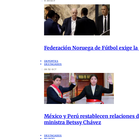
11:39 ECT
Federación Noruega de Fútbol exige la
DEPORTES
DESTACADOS
09:52 ECT
México y Perú restablecen relaciones di
ministra Betssy Chávez
DESTACADOS
MUNDO