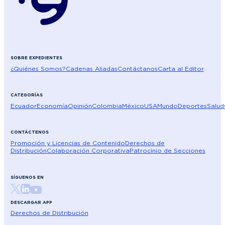
SOBRE EXPEDIENTES
¿Quiénes Somos?
Cadenas Aliadas
Contáctanos
Carta al Editor
CATEGORÍAS
Ecuador
Economía
Opinión
Colombia
México
USA
Mundo
Deportes
Salud
CONTÁCTENOS
Promoción y Licencias de Contenido
Derechos de
Distribución
Colaboración Corporativa
Patrocinio de Secciones
SÍGUENOS EN
DESCARGAR APP
Derechos de Distribución