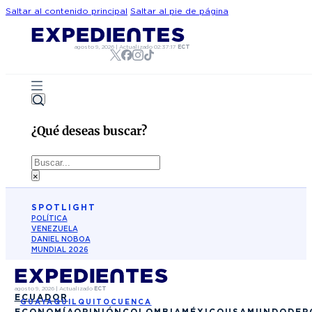
Saltar al contenido principal
Saltar al pie de página
agosto 9, 2026
|
Actualizado
02:37:17
ECT
¿Qué deseas buscar?
Buscar
×
SPOTLIGHT
POLÍTICA
VENEZUELA
DANIEL NOBOA
MUNDIAL 2026
agosto 9, 2026
|
Actualizado
ECT
ECUADOR
GUAYAQUIL
QUITO
CUENCA
ECONOMÍA
OPINIÓN
COLOMBIA
MÉXICO
USA
MUNDO
DEP