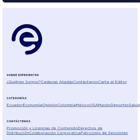
SOBRE EXPEDIENTES
¿Quiénes Somos?
Cadenas Aliadas
Contáctanos
Carta al Editor
CATEGORÍAS
Ecuador
Economía
Opinión
Colombia
México
USA
Mundo
Deportes
Salud
CONTÁCTENOS
Promoción y Licencias de Contenido
Derechos de
Distribución
Colaboración Corporativa
Patrocinio de Secciones