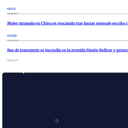
GENTE
09:38 ECT
Mujer atrapada en China es rescatada tras lanzar mensaje escrito 
MUNDO
07:12 ECT
Bus de transporte se incendia en la avenida Simón Bolívar y genera
08:00 ECT