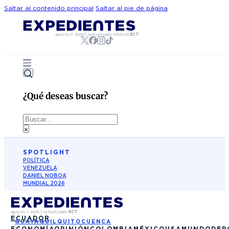
Saltar al contenido principal
Saltar al pie de página
agosto 7, 2026
|
Actualizado
05:01:24
ECT
¿Qué deseas buscar?
Buscar
×
SPOTLIGHT
POLÍTICA
VENEZUELA
DANIEL NOBOA
MUNDIAL 2026
agosto 7, 2026
|
Actualizado
ECT
ECUADOR
GUAYAQUIL
QUITO
CUENCA
ECONOMÍA
OPINIÓN
COLOMBIA
MÉXICO
USA
MUNDO
DEP