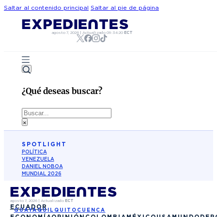
Saltar al contenido principal
Saltar al pie de página
agosto 7, 2026
|
Actualizado
09:34:20
ECT
¿Qué deseas buscar?
Buscar
×
SPOTLIGHT
POLÍTICA
VENEZUELA
DANIEL NOBOA
MUNDIAL 2026
agosto 7, 2026
|
Actualizado
ECT
ECUADOR
GUAYAQUIL
QUITO
CUENCA
ECONOMÍA
OPINIÓN
COLOMBIA
MÉXICO
USA
MUNDO
DEP