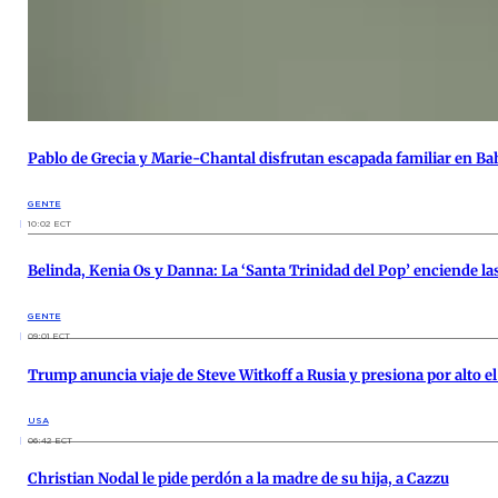
Pablo de Grecia y Marie-Chantal disfrutan escapada familiar en B
GENTE
10:02 ECT
Belinda, Kenia Os y Danna: La ‘Santa Trinidad del Pop’ enciende l
GENTE
09:01 ECT
Trump anuncia viaje de Steve Witkoff a Rusia y presiona por alto e
USA
06:42 ECT
Christian Nodal le pide perdón a la madre de su hija, a Cazzu