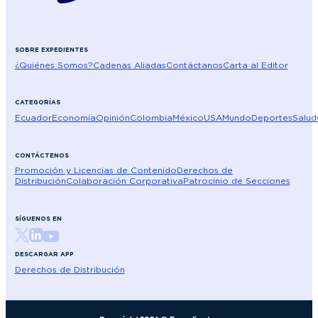
SOBRE EXPEDIENTES
¿Quiénes Somos?
Cadenas Aliadas
Contáctanos
Carta al Editor
CATEGORÍAS
Ecuador
Economía
Opinión
Colombia
México
USA
Mundo
Deportes
Salud
CONTÁCTENOS
Promoción y Licencias de Contenido
Derechos de
Distribución
Colaboración Corporativa
Patrocinio de Secciones
SÍGUENOS EN
DESCARGAR APP
Derechos de Distribución