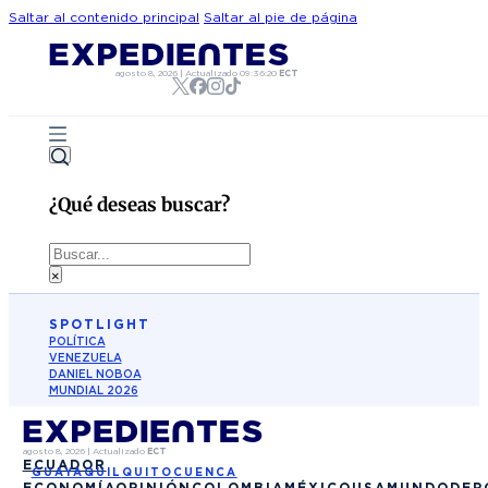
Saltar al contenido principal
Saltar al pie de página
agosto 8, 2026
|
Actualizado
09:36:20
ECT
¿Qué deseas buscar?
Buscar
×
SPOTLIGHT
POLÍTICA
VENEZUELA
DANIEL NOBOA
MUNDIAL 2026
agosto 8, 2026
|
Actualizado
ECT
ECUADOR
GUAYAQUIL
QUITO
CUENCA
ECONOMÍA
OPINIÓN
COLOMBIA
MÉXICO
USA
MUNDO
DEP