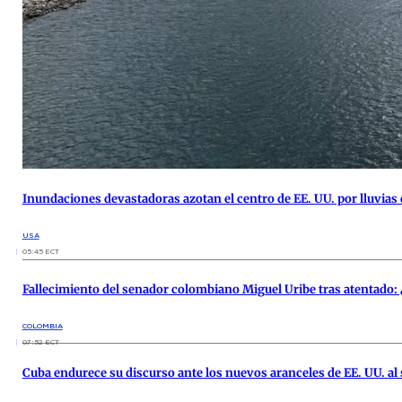
Inundaciones devastadoras azotan el centro de EE. UU. por lluvias
USA
05:45 ECT
Fallecimiento del senador colombiano Miguel Uribe tras atentado: 
COLOMBIA
07:52 ECT
Cuba endurece su discurso ante los nuevos aranceles de EE. UU. al