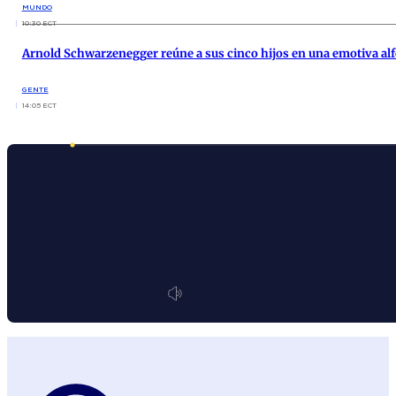
MUNDO
10:30 ECT
Arnold Schwarzenegger reúne a sus cinco hijos en una emotiva al
GENTE
14:05 ECT