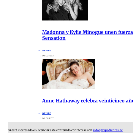
Madonna y Kylie Minogue unen fuerzas
Sensation
GENTE
08:02 ECT
Anne Hathaway celebra veinticinco años
GENTE
06:56 ECT
Si está interesado en licenciar este contenido contáctese con
info@expedientes.ec