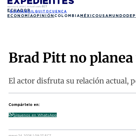
agosto 6, 2026
|
Actualizado
ECT
ECUADOR
GUAYAQUIL
QUITO
CUENCA
ECONOMÍA
OPINIÓN
COLOMBIA
MÉXICO
USA
MUNDO
DEP
Brad Pitt no planea
El actor disfruta su relación actual, 
Compártelo en:
Síguenos en WhatsApp
mayo 24, 2026 | 09:27 ECT