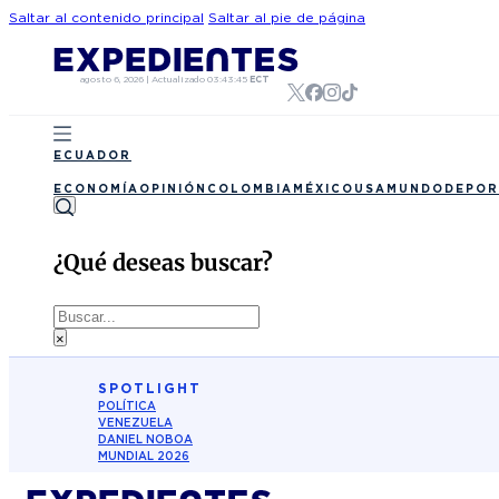
Saltar al contenido principal
Saltar al pie de página
agosto 6, 2026
|
Actualizado
03:43:45
ECT
ECUADOR
ECONOMÍA
OPINIÓN
COLOMBIA
MÉXICO
USA
MUNDO
DEPOR
¿Qué deseas buscar?
Buscar
×
SPOTLIGHT
POLÍTICA
VENEZUELA
DANIEL NOBOA
MUNDIAL 2026