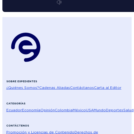
SOBRE EXPEDIENTES
¿Quiénes Somos?
Cadenas Aliadas
Contáctanos
Carta al Editor
CATEGORÍAS
Ecuador
Economía
Opinión
Colombia
México
USA
Mundo
Deportes
Salud
CONTÁCTENOS
Promoción y Licencias de Contenido
Derechos de