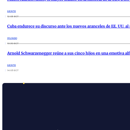
GENTE
12:03 ECT
Cuba endurece su discurso ante los nuevos aranceles de EE. UU. al
MUNDO
10:30 ECT
Arnold Schwarzenegger reúne a sus cinco hijos en una emotiva al
GENTE
14:05 ECT