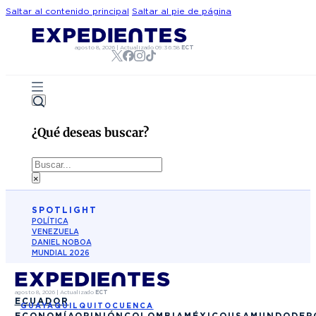
Saltar al contenido principal
Saltar al pie de página
agosto 8, 2026
|
Actualizado
09:36:58
ECT
¿Qué deseas buscar?
Buscar
×
SPOTLIGHT
POLÍTICA
VENEZUELA
DANIEL NOBOA
MUNDIAL 2026
agosto 8, 2026
|
Actualizado
ECT
ECUADOR
GUAYAQUIL
QUITO
CUENCA
ECONOMÍA
OPINIÓN
COLOMBIA
MÉXICO
USA
MUNDO
DEP