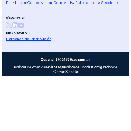
Distribución
Colaboración Corporativa
Patrocinio de Secciones
SÍGUENOS EN
DESCARGAR APP
Derechos de Distribución
Copyright 2026 © Expedientes
Políticas de Privacidad
Aviso Legal
Política de Cookies
Configuración de
Cookies
Soporte