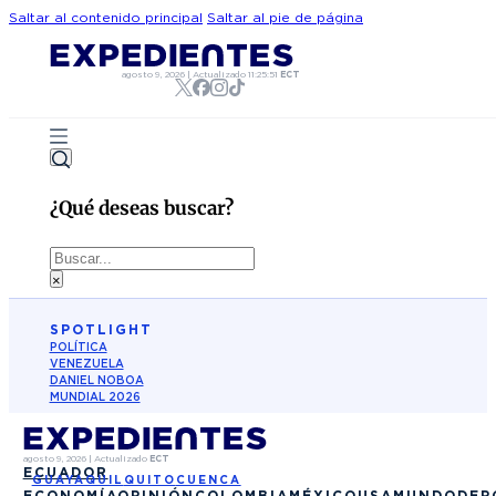
Saltar al contenido principal
Saltar al pie de página
agosto 9, 2026
|
Actualizado
11:25:51
ECT
¿Qué deseas buscar?
Buscar
×
SPOTLIGHT
POLÍTICA
VENEZUELA
DANIEL NOBOA
MUNDIAL 2026
agosto 9, 2026
|
Actualizado
ECT
ECUADOR
GUAYAQUIL
QUITO
CUENCA
ECONOMÍA
OPINIÓN
COLOMBIA
MÉXICO
USA
MUNDO
DEP