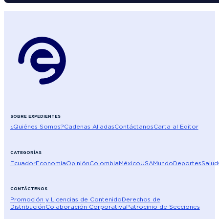
SOBRE EXPEDIENTES
¿Quiénes Somos?
Cadenas Aliadas
Contáctanos
Carta al Editor
CATEGORÍAS
Ecuador
Economía
Opinión
Colombia
México
USA
Mundo
Deportes
Salud
CONTÁCTENOS
Promoción y Licencias de Contenido
Derechos de
Distribución
Colaboración Corporativa
Patrocinio de Secciones