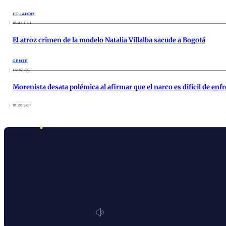
ECUADOR
16:43 ECT
El atroz crimen de la modelo Natalia Villalba sacude a Bogotá
GENTE
15:57 ECT
Morenista desata polémica al afirmar que el narco es difícil de en
16:26 ECT