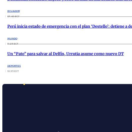
ECUADOR
07:40 ECT
Perú inicia estado de emergencia con el plan ‘Destello’: detiene a 
MUNDO
11:25 ECT
Un “Pato” para salvar al Delfín, Urrutia asume como nuevo DT
DEPORTES
10:35 ECT