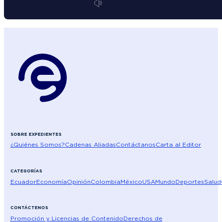
SOBRE EXPEDIENTES
¿Quiénes Somos?
Cadenas Aliadas
Contáctanos
Carta al Editor
CATEGORÍAS
Ecuador
Economía
Opinión
Colombia
México
USA
Mundo
Deportes
Salud
CONTÁCTENOS
Promoción y Licencias de Contenido
Derechos de