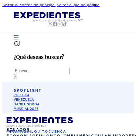
Saltar al contenido principal
Saltar al pie de página
agosto 6, 2026
|
Actualizado
15:02:36
ECT
¿Qué deseas buscar?
Buscar
×
SPOTLIGHT
POLÍTICA
VENEZUELA
DANIEL NOBOA
MUNDIAL 2026
agosto 6, 2026
|
Actualizado
ECT
ECUADOR
GUAYAQUIL
QUITO
CUENCA
ECONOMÍA
OPINIÓN
COLOMBIA
MÉXICO
USA
MUNDO
DEP