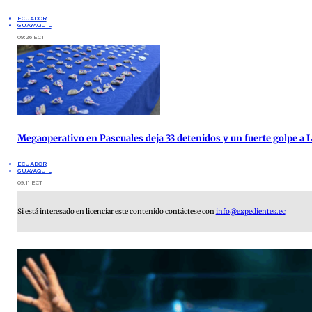
ECUADOR
GUAYAQUIL
09:26 ECT
Megaoperativo en Pascuales deja 33 detenidos y un fuerte golpe a 
ECUADOR
GUAYAQUIL
09:11 ECT
Si está interesado en licenciar este contenido contáctese con
info@expedientes.ec