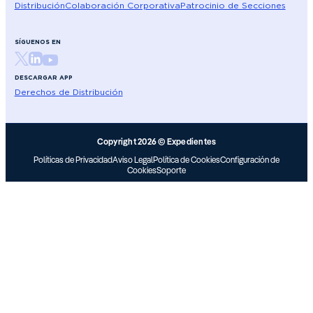
Distribución
Colaboración Corporativa
Patrocinio de Secciones
SÍGUENOS EN
DESCARGAR APP
Derechos de Distribución
Copyright 2026 © Expedientes
Políticas de Privacidad
Aviso Legal
Política de Cookies
Configuración de
Cookies
Soporte