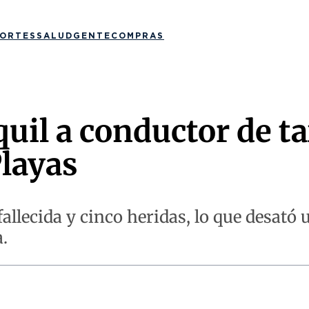
ORTES
SALUD
GENTE
COMPRAS
uil a conductor de ta
layas
fallecida y cinco heridas, lo que desat
.