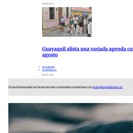
09:36 ECT
Guayaquil alista una variada agenda cul
agosto
ECUADOR
GUAYAQUIL
09:32 ECT
Si está interesado en licenciar este contenido contáctese con
info@expedientes.ec