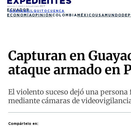
agosto 7, 2026
|
Actualizado
ECT
ECUADOR
GUAYAQUIL
QUITO
CUENCA
ECONOMÍA
OPINIÓN
COLOMBIA
MÉXICO
USA
MUNDO
DEP
Capturan en Guayaq
ataque armado en P
El violento suceso dejó una persona 
mediante cámaras de videovigilancia
Compártelo en: