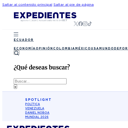
Saltar al contenido principal
Saltar al pie de página
agosto 7, 2026
|
Actualizado
18:15:34
ECT
ECUADOR
ECONOMÍA
OPINIÓN
COLOMBIA
MÉXICO
USA
MUNDO
DEPOR
¿Qué deseas buscar?
Buscar
×
SPOTLIGHT
POLÍTICA
VENEZUELA
DANIEL NOBOA
MUNDIAL 2026