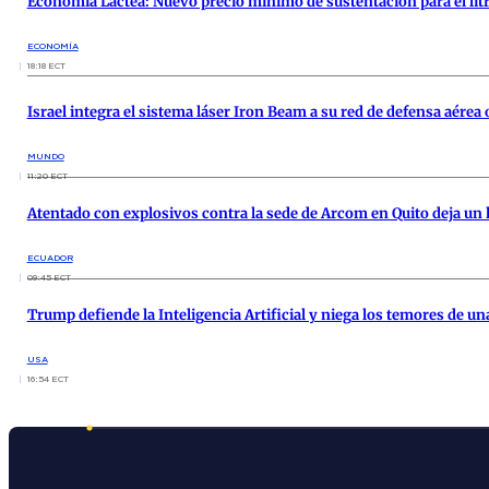
Economía Láctea: Nuevo precio mínimo de sustentación para el litr
ECONOMÍA
18:18 ECT
Israel integra el sistema láser Iron Beam a su red de defensa aérea 
MUNDO
11:20 ECT
Atentado con explosivos contra la sede de Arcom en Quito deja un 
ECUADOR
09:45 ECT
Trump defiende la Inteligencia Artificial y niega los temores de un
USA
16:54 ECT