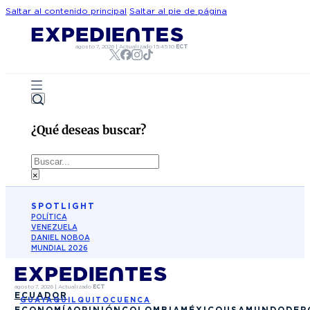
Saltar al contenido principal
Saltar al pie de página
agosto 7, 2026
|
Actualizado
15:45:10
ECT
¿Qué deseas buscar?
Buscar
×
SPOTLIGHT
POLÍTICA
VENEZUELA
DANIEL NOBOA
MUNDIAL 2026
agosto 7, 2026
|
Actualizado
ECT
ECUADOR
GUAYAQUIL
QUITO
CUENCA
ECONOMÍA
OPINIÓN
COLOMBIA
MÉXICO
USA
MUNDO
DEP