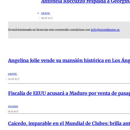
Antonela Roccuzzo respalda a Georgina 
GENTE
08:57 ECT
Si está interesado en licenciar este contenido contáctese con
info@expedientes.ec
Angelina Jolie vende su mansión histórica en Los Áng
GENTE
14:33 ECT
Fiscalía de EEUU acusará a Maduro por venta de pasa
MUNDO
18:15 ECT
Caicedo, imparable en el Mundial de Clubes: brilla ant