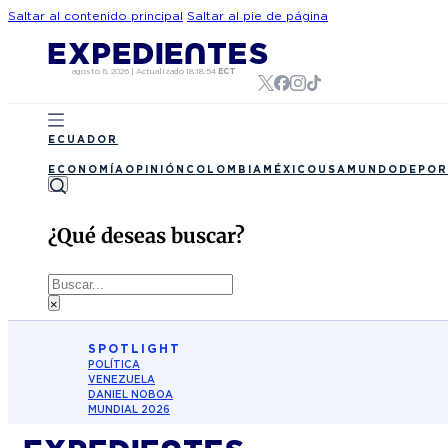
Saltar al contenido principal
Saltar al pie de página
agosto 6, 2026
|
Actualizado
18:18:54
ECT
ECUADOR
ECONOMÍA
OPINIÓN
COLOMBIA
MÉXICO
USA
MUNDO
DEPOR
¿Qué deseas buscar?
Buscar
×
SPOTLIGHT
POLÍTICA
VENEZUELA
DANIEL NOBOA
MUNDIAL 2026