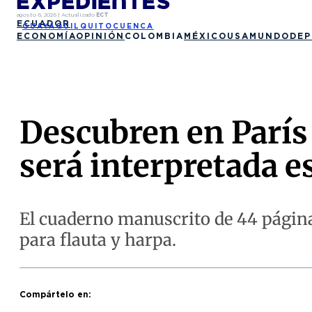
agosto 6, 2026
|
Actualizado
ECT
ECUADOR
GUAYAQUIL
QUITO
CUENCA
ECONOMÍA
OPINIÓN
COLOMBIA
MÉXICO
USA
MUNDO
DEP
Descubren en París 
será interpretada 
El cuaderno manuscrito de 44 páginas
para flauta y harpa.
Compártelo en: