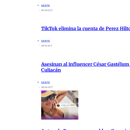
GENTE
09:54 ECT
TikTok elimina la cuenta de Perez Hilt
GENTE
09:10 ECT
Asesinan al influencer César Gastélum
Culiacán
GENTE
09:04 ECT