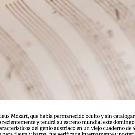
us Mozart, que había permanecido oculto y sin catalogar 
to recientemente y tendrá su estreno mundial este domingo.
aracterísticos del genio austriaco en un viejo cuaderno de 
as para flauta y harpa, fue verificada internamente y poste