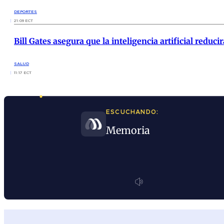
DEPORTES
21:09 ECT
Bill Gates asegura que la inteligencia artificial redu
SALUD
11:17 ECT
ESCUCHANDO:
Memoria