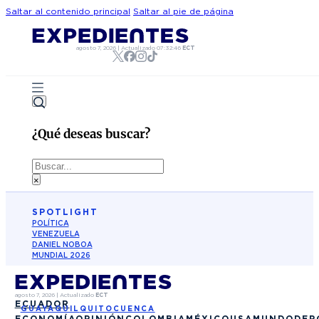
Saltar al contenido principal
Saltar al pie de página
agosto 7, 2026
|
Actualizado
07:32:46
ECT
¿Qué deseas buscar?
Buscar
×
SPOTLIGHT
POLÍTICA
VENEZUELA
DANIEL NOBOA
MUNDIAL 2026
agosto 7, 2026
|
Actualizado
ECT
ECUADOR
GUAYAQUIL
QUITO
CUENCA
ECONOMÍA
OPINIÓN
COLOMBIA
MÉXICO
USA
MUNDO
DEP