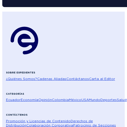
SOBRE EXPEDIENTES
¿Quiénes Somos?
Cadenas Aliadas
Contáctanos
Carta al Editor
CATEGORÍAS
Ecuador
Economía
Opinión
Colombia
México
USA
Mundo
Deportes
Salud
CONTÁCTENOS
Promoción y Licencias de Contenido
Derechos de
Distribución
Colaboración Corporativa
Patrocinio de Secciones