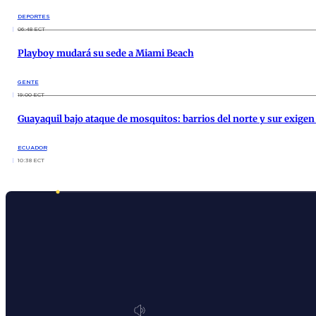
DEPORTES
06:48 ECT
Playboy mudará su sede a Miami Beach
GENTE
19:00 ECT
Guayaquil bajo ataque de mosquitos: barrios del norte y sur exige
ECUADOR
10:38 ECT