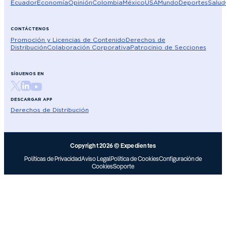
Ecuador
Economía
Opinión
Colombia
México
USA
Mundo
Deportes
Salud
CONTÁCTENOS
Promoción y Licencias de Contenido
Derechos de
Distribución
Colaboración Corporativa
Patrocinio de Secciones
SÍGUENOS EN
DESCARGAR APP
Derechos de Distribución
Copyright 2026 © Expedientes
Políticas de Privacidad
Aviso Legal
Política de Cookies
Configuración de
Cookies
Soporte