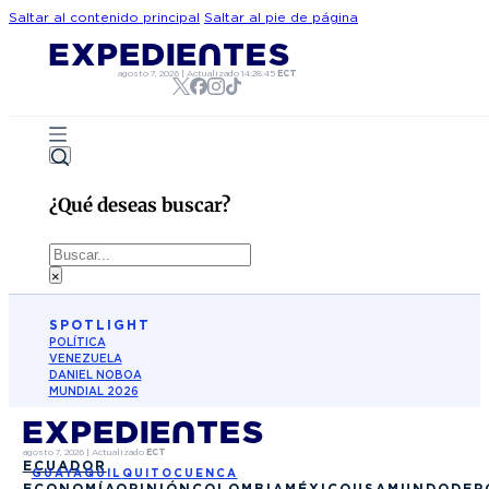
Saltar al contenido principal
Saltar al pie de página
agosto 7, 2026
|
Actualizado
14:28:45
ECT
¿Qué deseas buscar?
Buscar
×
SPOTLIGHT
POLÍTICA
VENEZUELA
DANIEL NOBOA
MUNDIAL 2026
agosto 7, 2026
|
Actualizado
ECT
ECUADOR
GUAYAQUIL
QUITO
CUENCA
ECONOMÍA
OPINIÓN
COLOMBIA
MÉXICO
USA
MUNDO
DEP