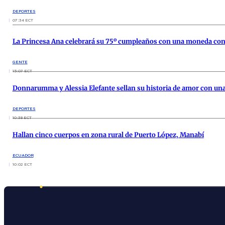
DEPORTES
07:34 ECT
La Princesa Ana celebrará su 75º cumpleaños con una moneda co
GENTE
15:07 ECT
Donnarumma y Alessia Elefante sellan su historia de amor con un
DEPORTES
10:38 ECT
Hallan cinco cuerpos en zona rural de Puerto López, Manabí
ECUADOR
10:02 ECT