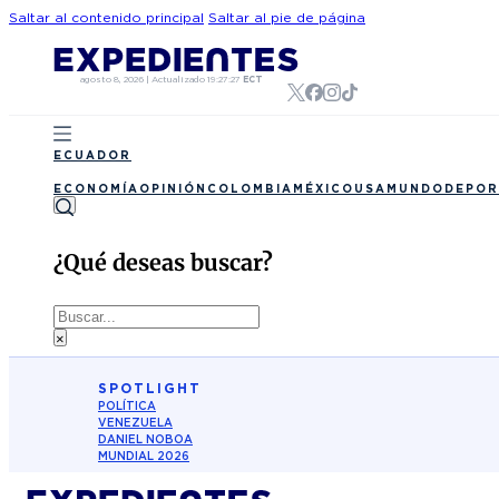
Saltar al contenido principal
Saltar al pie de página
agosto 8, 2026
|
Actualizado
19:27:27
ECT
ECUADOR
ECONOMÍA
OPINIÓN
COLOMBIA
MÉXICO
USA
MUNDO
DEPOR
¿Qué deseas buscar?
Buscar
×
SPOTLIGHT
POLÍTICA
VENEZUELA
DANIEL NOBOA
MUNDIAL 2026