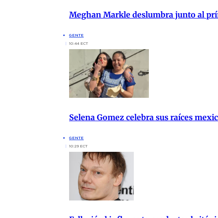
Meghan Markle deslumbra junto al prí
GENTE
10:44 ECT
Selena Gomez celebra sus raíces mexi
GENTE
10:29 ECT