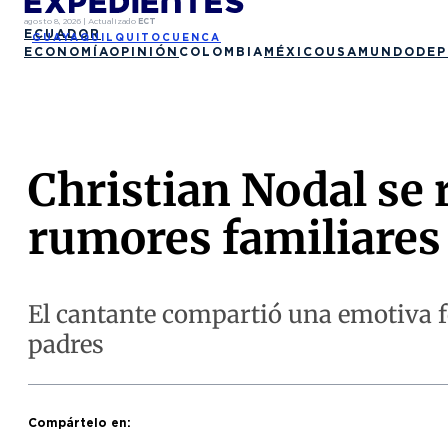
agosto 8, 2026
|
Actualizado
ECT
ECUADOR
GUAYAQUIL
QUITO
CUENCA
ECONOMÍA
OPINIÓN
COLOMBIA
MÉXICO
USA
MUNDO
DEP
Christian Nodal se 
rumores familiares
El cantante compartió una emotiva f
padres
Compártelo en: