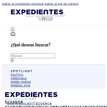
Saltar al contenido principal
Saltar al pie de página
agosto 7, 2026
|
Actualizado
17:25:39
ECT
¿Qué deseas buscar?
Buscar
×
SPOTLIGHT
POLÍTICA
VENEZUELA
DANIEL NOBOA
MUNDIAL 2026
agosto 7, 2026
|
Actualizado
ECT
ECUADOR
GUAYAQUIL
QUITO
CUENCA
ECONOMÍA
OPINIÓN
COLOMBIA
MÉXICO
USA
MUNDO
DEP