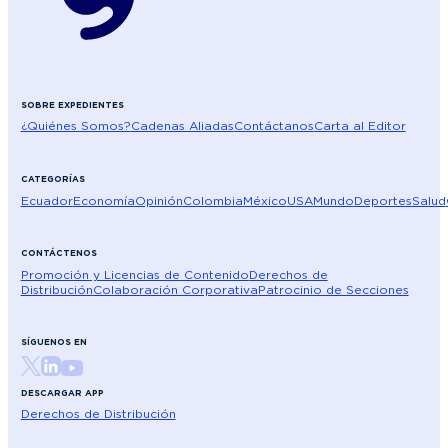
SOBRE EXPEDIENTES
¿Quiénes Somos?
Cadenas Aliadas
Contáctanos
Carta al Editor
CATEGORÍAS
Ecuador
Economía
Opinión
Colombia
México
USA
Mundo
Deportes
Salud
CONTÁCTENOS
Promoción y Licencias de Contenido
Derechos de
Distribución
Colaboración Corporativa
Patrocinio de Secciones
SÍGUENOS EN
DESCARGAR APP
Derechos de Distribución