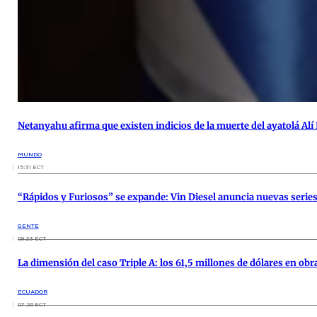
Netanyahu afirma que existen indicios de la muerte del ayatolá A
MUNDO
15:31 ECT
“Rápidos y Furiosos” se expande: Vin Diesel anuncia nuevas serie
GENTE
09:23 ECT
La dimensión del caso Triple A: los 61,5 millones de dólares en ob
ECUADOR
07:26 ECT