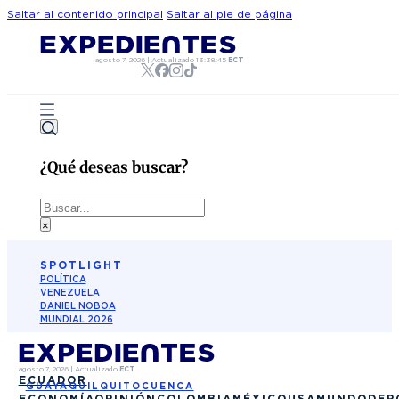
Saltar al contenido principal
Saltar al pie de página
agosto 7, 2026
|
Actualizado
13:38:45
ECT
¿Qué deseas buscar?
Buscar
×
SPOTLIGHT
POLÍTICA
VENEZUELA
DANIEL NOBOA
MUNDIAL 2026
agosto 7, 2026
|
Actualizado
ECT
ECUADOR
GUAYAQUIL
QUITO
CUENCA
ECONOMÍA
OPINIÓN
COLOMBIA
MÉXICO
USA
MUNDO
DEP