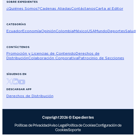
SOBRE EXPEDIENTES
¿Quiénes Somos?
Cadenas Aliadas
Contáctanos
Carta al Editor
CATEGORÍAS
Ecuador
Economía
Opinión
Colombia
México
USA
Mundo
Deportes
Salud
CONTÁCTENOS
Promoción y Licencias de Contenido
Derechos de
Distribución
Colaboración Corporativa
Patrocinio de Secciones
SÍGUENOS EN
DESCARGAR APP
Derechos de Distribución
Copyright 2026 © Expedientes
Políticas de Privacidad
Aviso Legal
Política de Cookies
Configuración de
Cookies
Soporte