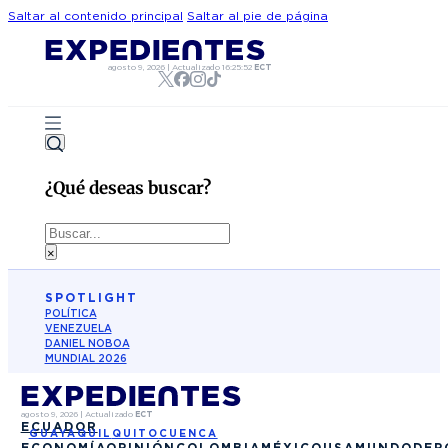
Saltar al contenido principal
Saltar al pie de página
agosto 9, 2026
|
Actualizado
16:25:52
ECT
¿Qué deseas buscar?
Buscar
×
SPOTLIGHT
POLÍTICA
VENEZUELA
DANIEL NOBOA
MUNDIAL 2026
agosto 9, 2026
|
Actualizado
ECT
ECUADOR
GUAYAQUIL
QUITO
CUENCA
ECONOMÍA
OPINIÓN
COLOMBIA
MÉXICO
USA
MUNDO
DEP