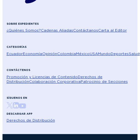
SOBRE EXPEDIENTES
¿Quiénes Somos?
Cadenas Aliadas
Contáctanos
Carta al Editor
CATEGORÍAS
Ecuador
Economía
Opinión
Colombia
México
USA
Mundo
Deportes
Salud
CONTÁCTENOS
Promoción y Licencias de Contenido
Derechos de
Distribución
Colaboración Corporativa
Patrocinio de Secciones
SÍGUENOS EN
DESCARGAR APP
Derechos de Distribución