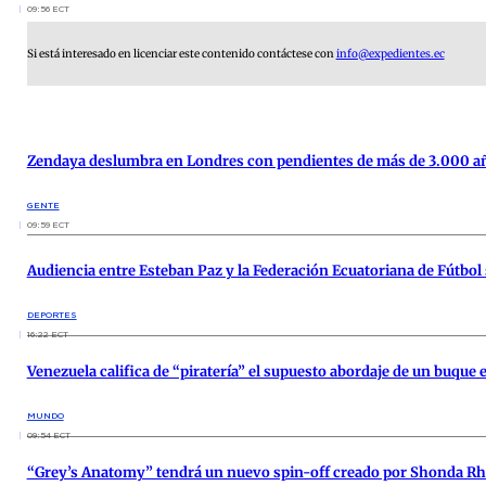
09:56 ECT
Si está interesado en licenciar este contenido contáctese con
info@expedientes.ec
Zendaya deslumbra en Londres con pendientes de más de 3.000 a
GENTE
09:59 ECT
Audiencia entre Esteban Paz y la Federación Ecuatoriana de Fútbol 
DEPORTES
16:22 ECT
Venezuela califica de “piratería” el supuesto abordaje de un buqu
MUNDO
09:54 ECT
“Grey’s Anatomy” tendrá un nuevo spin-off creado por Shonda R