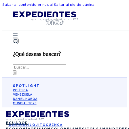
Saltar al contenido principal
Saltar al pie de página
agosto 8, 2026
|
Actualizado
10:01:07
ECT
¿Qué deseas buscar?
Buscar
×
SPOTLIGHT
POLÍTICA
VENEZUELA
DANIEL NOBOA
MUNDIAL 2026
agosto 8, 2026
|
Actualizado
ECT
ECUADOR
GUAYAQUIL
QUITO
CUENCA
ECONOMÍA
OPINIÓN
COLOMBIA
MÉXICO
USA
MUNDO
DEP