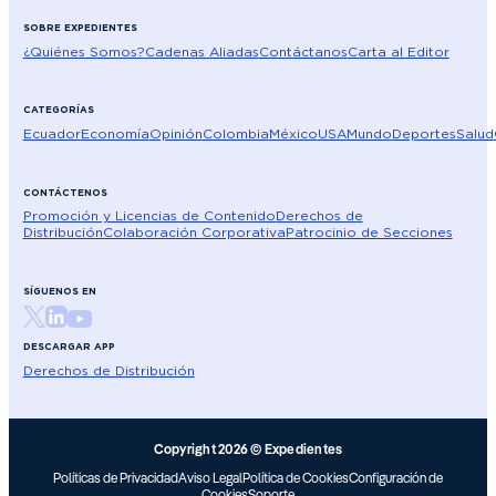
SOBRE EXPEDIENTES
¿Quiénes Somos?
Cadenas Aliadas
Contáctanos
Carta al Editor
CATEGORÍAS
Ecuador
Economía
Opinión
Colombia
México
USA
Mundo
Deportes
Salud
CONTÁCTENOS
Promoción y Licencias de Contenido
Derechos de
Distribución
Colaboración Corporativa
Patrocinio de Secciones
SÍGUENOS EN
DESCARGAR APP
Derechos de Distribución
Copyright 2026 © Expedientes
Políticas de Privacidad
Aviso Legal
Política de Cookies
Configuración de
Cookies
Soporte