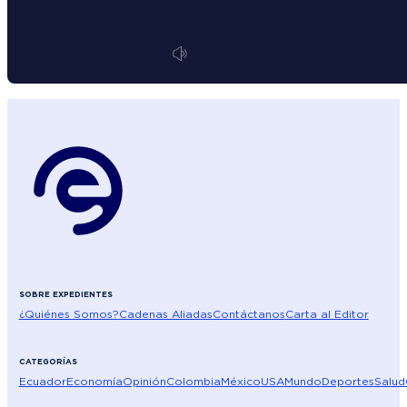
SOBRE EXPEDIENTES
¿Quiénes Somos?
Cadenas Aliadas
Contáctanos
Carta al Editor
CATEGORÍAS
Ecuador
Economía
Opinión
Colombia
México
USA
Mundo
Deportes
Salud