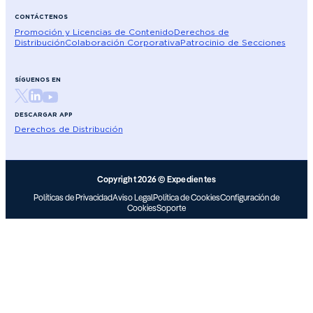
CONTÁCTENOS
Promoción y Licencias de Contenido
Derechos de
Distribución
Colaboración Corporativa
Patrocinio de Secciones
SÍGUENOS EN
DESCARGAR APP
Derechos de Distribución
Copyright 2026 © Expedientes
Políticas de Privacidad
Aviso Legal
Política de Cookies
Configuración de
Cookies
Soporte