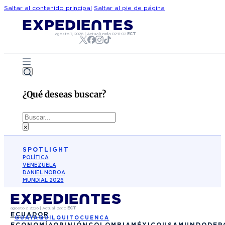
Saltar al contenido principal
Saltar al pie de página
agosto 7, 2026
|
Actualizado
02:11:02
ECT
¿Qué deseas buscar?
Buscar
×
SPOTLIGHT
POLÍTICA
VENEZUELA
DANIEL NOBOA
MUNDIAL 2026
agosto 7, 2026
|
Actualizado
ECT
ECUADOR
GUAYAQUIL
QUITO
CUENCA
ECONOMÍA
OPINIÓN
COLOMBIA
MÉXICO
USA
MUNDO
DEP