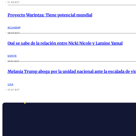
17:45 ECT
Proyecto Warintza: Tiene potencial mundial
ECUADOR
09:35 ECT
Qué se sabe de la relación entre Nicki Nicole y Lamine Yamal
GENTE
19:37 ECT
Melania Trump aboga por la unidad nacional ante la escalada de v
USA
13:27 ECT